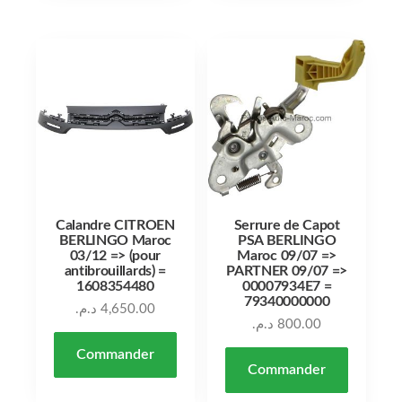
Calandre CITROEN
Serrure de Capot
BERLINGO Maroc
PSA BERLINGO
03/12 => (pour
Maroc 09/07 =>
antibrouillards) =
PARTNER 09/07 =>
1608354480
00007934E7 =
79340000000
د.م.
4,650.00
د.م.
800.00
Commander
Commander