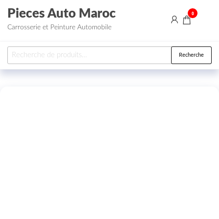
Aller au contenu
Pieces Auto Maroc
0
Carrosserie et Peinture Automobile
Recherche pour :
Recherche