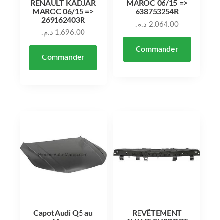
RENAULT KADJAR
MAROC 06/15 =>
MAROC 06/15 =>
638753254R
269162403R
د.م.
2,064.00
د.م.
1,696.00
Commander
Commander
Capot Audi Q5 au
REVÊTEMENT