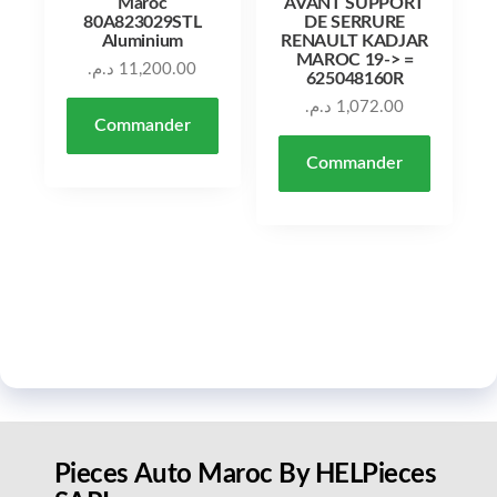
Maroc
AVANT SUPPORT
80A823029STL
DE SERRURE
Aluminium
RENAULT KADJAR
MAROC 19-> =
د.م.
11,200.00
625048160R
د.م.
1,072.00
Commander
Commander
Pieces Auto Maroc By HELPieces