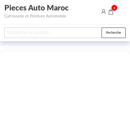
Aller au contenu
Pieces Auto Maroc
0
Carrosserie et Peinture Automobile
Recherche pour :
Recherche