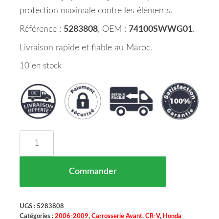
protection maximale contre les éléments.
Référence :
5283808
, OEM :
74100SWWG01
.
Livraison rapide et fiable au Maroc.
10 en stock
quantité de Pare Boue d'Aile Avant Droite HON
Commander
UGS :
5283808
Catégories :
2006-2009
,
Carrosserie Avant
,
CR-V
,
Honda