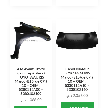
Aile Avant Droite
Capot Moteur
(pour répétiteur)
TOYOTA AURIS
TOYOTA AURIS
Maroc (E15) de 07 à
Maroc (E15) de 07 à
10 – OEM :
10 – OEM :
5330112A10 =
5380112A00 =
5330102160
5380102100
د.م.
2,352.00
د.م.
1,088.00
Commander