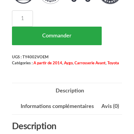
quantité de Pare Boue d'Aile Avant Droite TOY
Commander
UGS :
TY4002VOEM
Catégories :
A partir de 2014
,
Aygo
,
Carrosserie Avant
,
Toyota
Description
Informations complémentaires
Avis (0)
Description