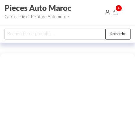
Aller au contenu
Pieces Auto Maroc
0
Carrosserie et Peinture Automobile
Recherche pour :
Recherche