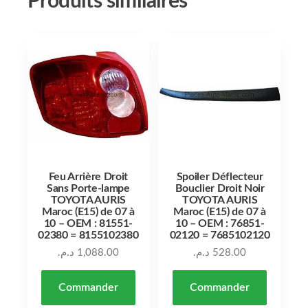
Produits similaires
Feu Arrière Droit
Spoiler Déflecteur
Sans Porte-lampe
Bouclier Droit Noir
TOYOTA AURIS
TOYOTA AURIS
Maroc (E15) de 07 à
Maroc (E15) de 07 à
10 – OEM : 81551-
10 – OEM : 76851-
02380 = 8155102380
02120 = 7685102120
د.م.
1,088.00
د.م.
528.00
Commander
Commander