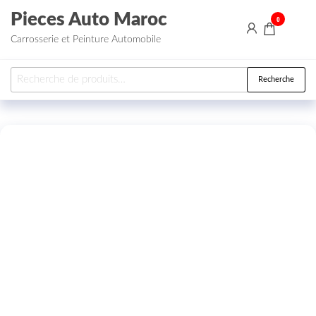
Aller au contenu
Pieces Auto Maroc
0
Carrosserie et Peinture Automobile
Recherche pour :
Recherche