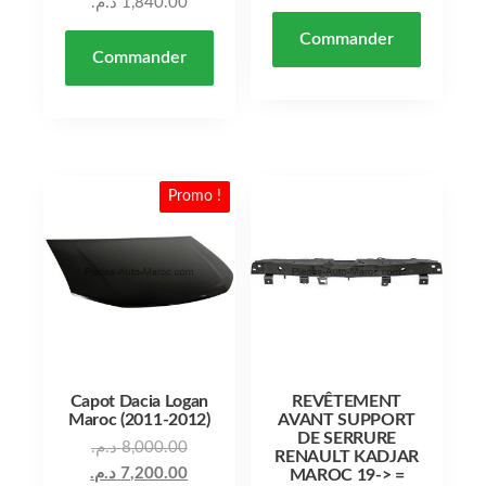
د.م.
1,840.00
Commander
Commander
Promo !
Capot Dacia Logan
REVÊTEMENT
Maroc (2011-2012)
AVANT SUPPORT
DE SERRURE
Le prix initial était : 8,000.00 د.م..
د.م.
8,000.00
RENAULT KADJAR
Le prix actuel est : 7,200.00 د.م..
د.م.
7,200.00
MAROC 19-> =