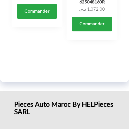
625048160R
د.م.
1,072.00
Commander
Commander
Pieces Auto Maroc By HELPieces
SARL