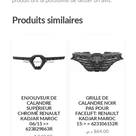
produit ont la possibilité de laisser un avis.
Produits similaires
ENJOLIVEUR DE
GRILLE DE
CALANDRE
CALANDRE NOIR
SUPÉRIEUR
PAS POUR
CHROMÉ RENAULT
FACELIFT: RENAULT
KADJAR MAROC
KADJAR MAROC
06/15 =>
15-> = 623106152R
623829863R
د.م.
864.00