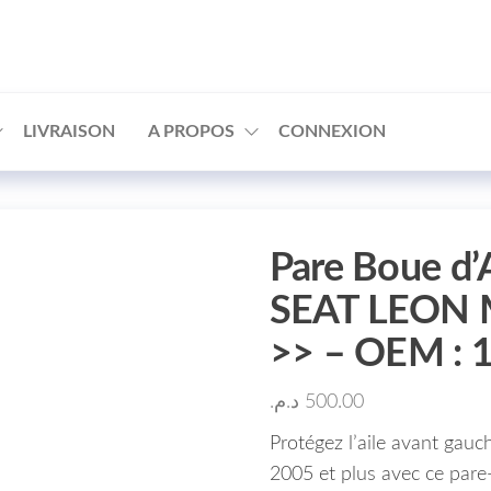
□
LIVRAISON
A PROPOS
CONNEXION
Pare Boue d’
SEAT LEON M
>> – OEM : 
د.م.
500.00
Protégez l’aile avant ga
2005 et plus avec ce pare