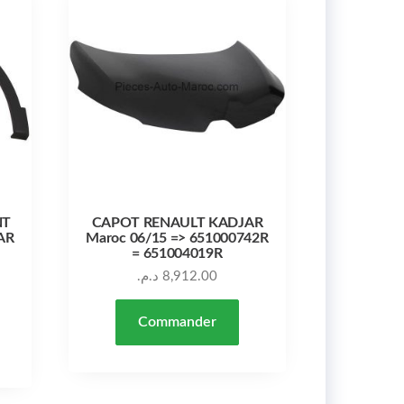
NT
CAPOT RENAULT KADJAR
AR
Maroc 06/15 => 651000742R
= 651004019R
د.م.
8,912.00
Commander