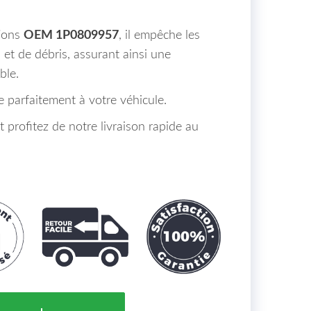
tions
OEM 1P0809957
, il empêche les
 et de débris, assurant ainsi une
ble.
pte parfaitement à votre véhicule.
rofitez de notre livraison rapide au
'Aile Avant Gauche SEAT LEON Maroc (1P1) de 05 à >> 