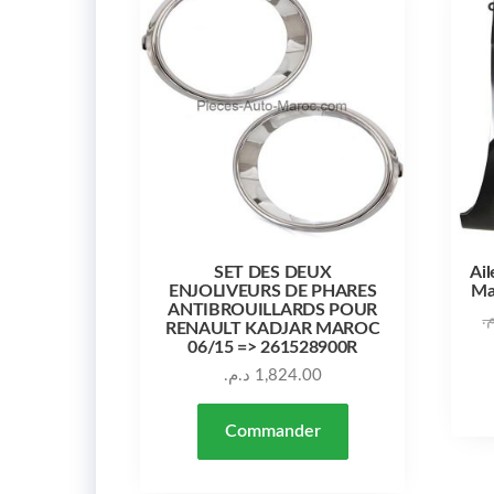
SET DES DEUX
Ail
ENJOLIVEURS DE PHARES
Ma
ANTIBROUILLARDS POUR
م
RENAULT KADJAR MAROC
06/15 => 261528900R
د.م.
1,824.00
Commander