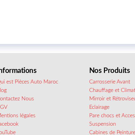
nformations
Nos Produits
ui est Pièces Auto Maroc
Carrosserie Avant
log
Chauffage et Climat
ontactez Nous
Mirroir et Rétrovise
CGV
Eclairage
entions légales
Pare chocs et Acces
acebook
Suspension
ouTube
Cabines de Peintur