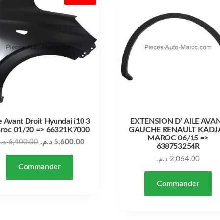
e Avant Droit Hyundai i10 3
EXTENSION D’ AILE AVA
roc 01/20 => 66321K7000
GAUCHE RENAULT KADJ
MAROC 06/15 =>
Le prix actuel est : 5,600.00 د.م..
Le prix initial était : 6,400.00 د.م..
د..
6,400.00
د.م.
5,600.00
638753254R
د.م.
2,064.00
Commander
Commander