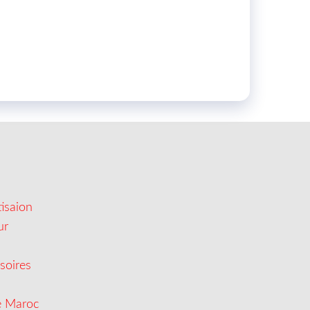
isaion
ur
soires
e Maroc