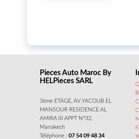
Pieces Auto Maroc By
I
HELPieces SARL
Q
B
3éme ETAGE, AV YACOUB EL
C
MANSOUR RESIDENCE AL
AMIRA III APPT N°32,
M
Marrakech
F
Téléphone :
07 54 09 48 34
Y