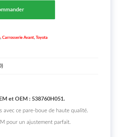
d'Aile Avant Gauche TOYOTA AYGO Maroc 06/14 => 53
ommander
o
,
Carrosserie Avant
,
Toyota
0)
EM et OEM : 538760H051.
ers avec ce pare-boue de haute qualité.
OEM pour un ajustement parfait.