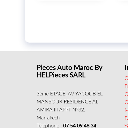
Pieces Auto Maroc By
I
HELPieces SARL
Q
B
3éme ETAGE, AV YACOUB EL
C
MANSOUR RESIDENCE AL
AMIRA III APPT N°32,
M
Marrakech
F
Téléphone :
07 54 09 48 34
Y