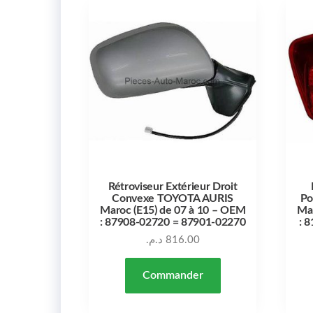
Rétroviseur Extérieur Droit
Convexe TOYOTA AURIS
Po
Maroc (E15) de 07 à 10 – OEM
Mar
: 87908-02720 = 87901-02270
: 
د.م.
816.00
Commander