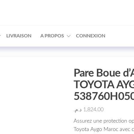
□
LIVRAISON
A PROPOS
CONNEXION
Pare Boue d’
TOYOTA AYG
538760H050
د.م.
1,824.00
Assurez une protection op
Toyota Aygo Maroc avec c