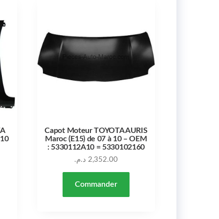
TA
Capot Moteur TOYOTA AURIS
 10
Maroc (E15) de 07 à 10 – OEM
: 5330112A10 = 5330102160
د.م.
2,352.00
Commander