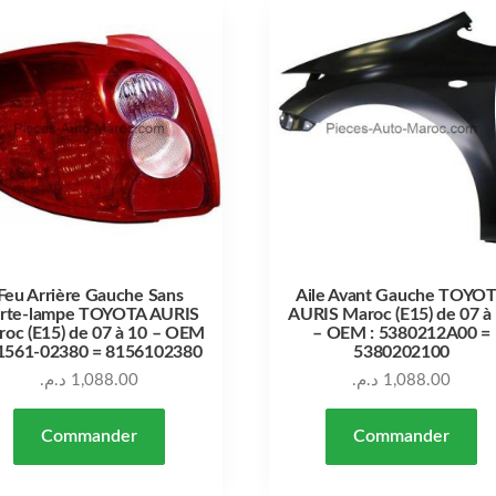
Feu Arrière Gauche Sans
Aile Avant Gauche TOYO
rte-lampe TOYOTA AURIS
AURIS Maroc (E15) de 07 à
oc (E15) de 07 à 10 – OEM
– OEM : 5380212A00 =
81561-02380 = 8156102380
5380202100
د.م.
1,088.00
د.م.
1,088.00
Commander
Commander