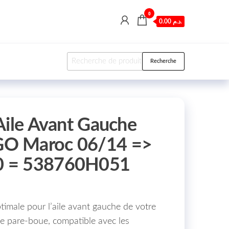
0
0.00 د.م.
Recherche pour :
Recherche
Aile Avant Gauche
O Maroc 06/14 =>
 = 538760H051
timale pour l’aile avant gauche de votre
e pare-boue, compatible avec les