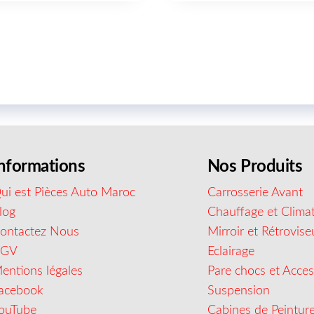
nformations
Nos Produits
ui est Pièces Auto Maroc
Carrosserie Avant
log
Chauffage et Climat
ontactez Nous
Mirroir et Rétrovise
CGV
Eclairage
entions légales
Pare chocs et Acces
acebook
Suspension
ouTube
Cabines de Peintur