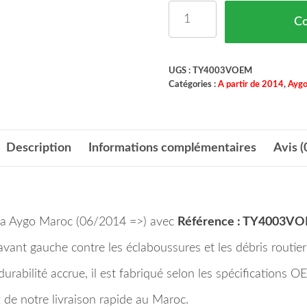
quantité de Pare Boue 
C
UGS :
TY4003VOEM
Catégories :
A partir de 2014
,
Ayg
Description
Informations complémentaires
Avis (
ota Aygo Maroc (06/2014 =>) avec
Référence : TY4003VO
e avant gauche contre les éclaboussures et les débris routi
durabilité accrue, il est fabriqué selon les spécifications 
de notre livraison rapide au Maroc.