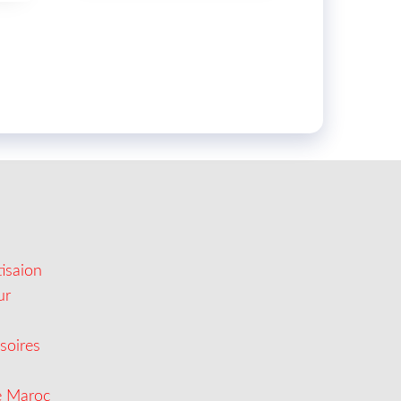
isaion
ur
soires
e Maroc