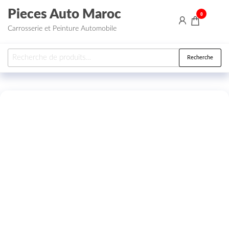
Aller au contenu
Pieces Auto Maroc
0
Carrosserie et Peinture Automobile
Recherche pour :
Recherche