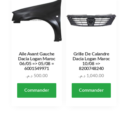
Aile Avant Gauche
Grille De Calandre
Dacia Logan Maroc
Dacia Logan Maroc
06/05 => 05/08 =
10/08 =>
6001549971
8200748240
د.م.
500.00
د.م.
1,040.00
Commander
Commander