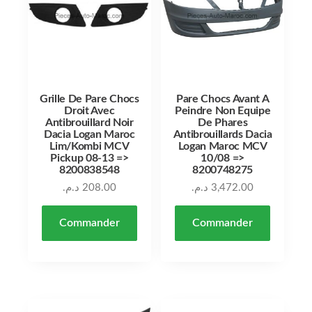
Grille De Pare Chocs
Pare Chocs Avant A
Droit Avec
Peindre Non Equipe
Antibrouillard Noir
De Phares
Dacia Logan Maroc
Antibrouillards Dacia
Lim/Kombi MCV
Logan Maroc MCV
Pickup 08-13 =>
10/08 =>
8200838548
8200748275
د.م.
208.00
د.م.
3,472.00
Commander
Commander