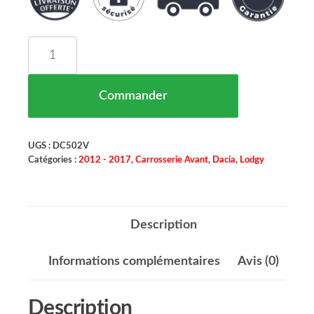
quantité de Pare Boueavant Aile Avant Droit Dac
Commander
UGS :
DC502V
Catégories :
2012 - 2017
,
Carrosserie Avant
,
Dacia
,
Lodgy
Description
Informations complémentaires
Avis (0)
Description