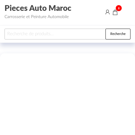
Aller au contenu
Pieces Auto Maroc
0
Carrosserie et Peinture Automobile
Recherche pour :
Recherche