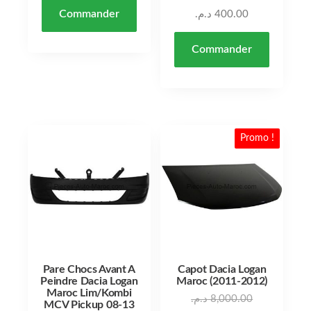
Commander
د.م.
400.00
Commander
Promo !
Pare Chocs Avant A
Capot Dacia Logan
Peindre Dacia Logan
Maroc (2011-2012)
Maroc Lim/Kombi
د.م.
8,000.00
MCV Pickup 08-13