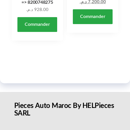
د.م.
7,200.00
=> 8200748275
د.م.
928.00
Commander
Commander
Pieces Auto Maroc By HELPieces
SARL