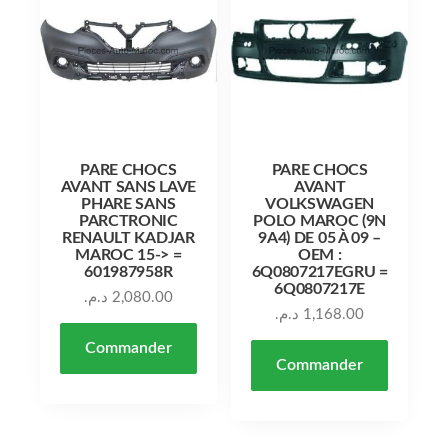
PARE CHOCS
PARE CHOCS
AVANT SANS LAVE
AVANT
PHARE SANS
VOLKSWAGEN
PARCTRONIC
POLO MAROC (9N
RENAULT KADJAR
9A4) DE 05 À 09 –
MAROC 15-> =
OEM :
601987958R
6Q0807217EGRU =
6Q0807217E
د.م.
2,080.00
د.م.
1,168.00
Commander
Commander