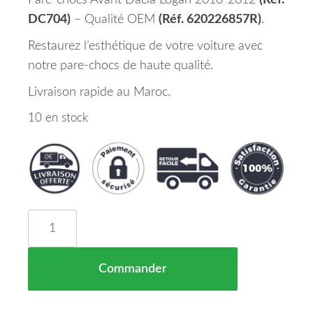
Pare-chocs Avant Dacia Logan 2010-2012
(Réf.
DC704)
– Qualité OEM
(Réf. 620226857R)
.
Restaurez l’esthétique de votre voiture avec
notre pare-chocs de haute qualité.
Livraison rapide au Maroc.
10 en stock
quantité de Pare Choc Dacia Logan avant 10/12 =
Commander