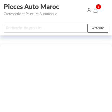
Aller au contenu
Pieces Auto Maroc
0
Carrosserie et Peinture Automobile
Recherche pour :
Recherche