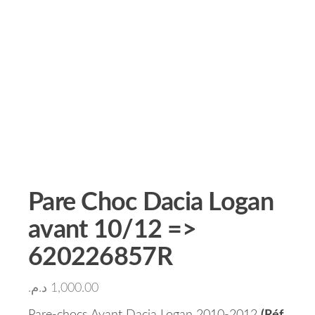
Pare Choc Dacia Logan
avant 10/12 =>
620226857R
د.م.
1,000.00