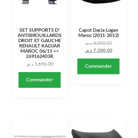
SET SUPPORTS D’
Capot Dacia Logan
ANTIBROUILLARDS
Maroc (2011-2012)
DROIT ET GAUCHE
د.م.
8,000.00
RENAULT KADJAR
د.م.
7,200.00
MAROC 06/15 =>
269162403R
د.م.
1,696.00
Commander
Commander