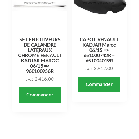
SET ENJOLIVEURS
CAPOT RENAULT
DE CALANDRE
KADJAR Maroc
LATÉRAUX
06/15 =>
CHROMÉ RENAULT
651000742R =
KADJAR MAROC
651004019R
06/15 =>
د.م.
8,912.00
960100956R
د.م.
2,416.00
Commander
Commander