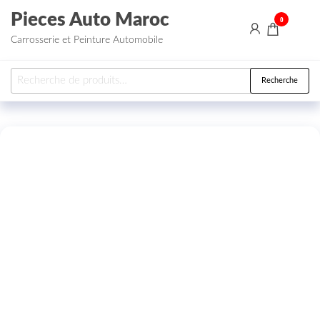
Aller au contenu
Pieces Auto Maroc
0
Carrosserie et Peinture Automobile
Recherche pour :
Recherche