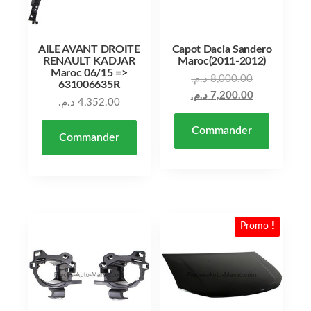
AILE AVANT DROITE
Capot Dacia Sandero
RENAULT KADJAR
Maroc(2011-2012)
Maroc 06/15 =>
د.م.
8,000.00
631006635R
د.م.
7,200.00
د.م.
4,352.00
Commander
Commander
Promo !