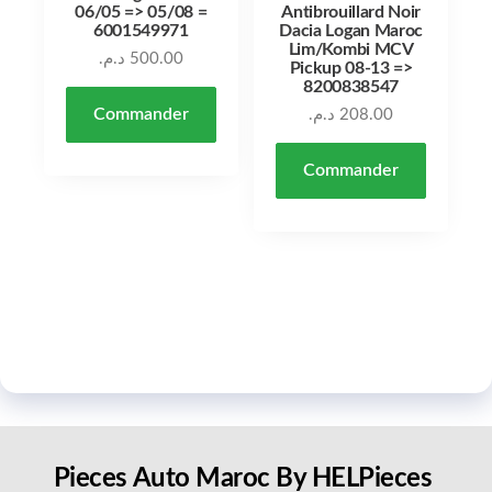
06/05 => 05/08 =
Antibrouillard Noir
6001549971
Dacia Logan Maroc
Lim/Kombi MCV
د.م.
500.00
Pickup 08-13 =>
8200838547
Commander
د.م.
208.00
Commander
Pieces Auto Maroc By HELPieces