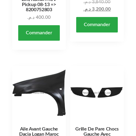
د.م.
3,840.00
Pickup 08-13 =>
د.م.
3,200.00
8200752803
د.م.
400.00
Commander
Commander
Aile Avant Gauche
Grille De Pare Chocs
Dacia Logan Maroc
Gauche Avec