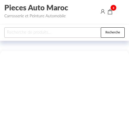
Aller au contenu
Pieces Auto Maroc
0
Carrosserie et Peinture Automobile
Recherche pour :
Recherche