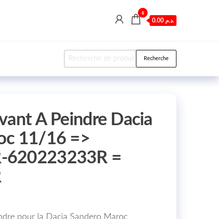
0
0.00 د.م.
Recherche pour :
Recherche
vant A Peindre Dacia
oc 11/16 =>
-620223233R =
R
indre pour la Dacia Sandero Maroc