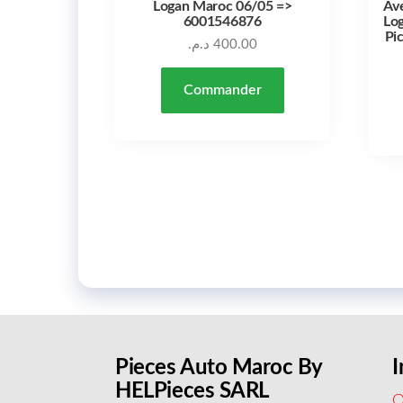
Logan Maroc 06/05 =>
Ave
6001546876
Lo
Pi
د.م.
400.00
Commander
Pieces Auto Maroc By
I
HELPieces SARL
Q