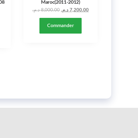
08
Maroc(2011-2012)
Le prix initial était : 8,000.00 د.م..
د.م.
8,000.00
د.م.
7,200.00
Commander