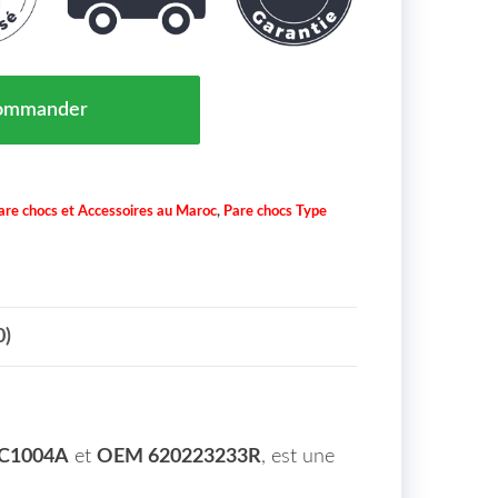
 Avant A Peindre Dacia Sandero Maroc 11/16 => 62022
ommander
are chocs et Accessoires au Maroc
,
Pare chocs Type
0)
DC1004A
et
OEM 620223233R
, est une