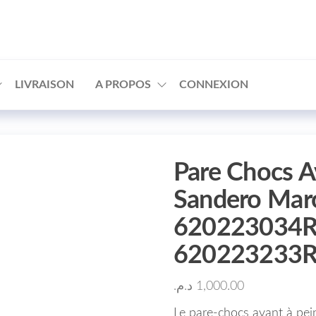
□
LIVRAISON
A PROPOS
CONNEXION
Pare Chocs A
Sandero Mar
620223034R
620223233
د.م.
1,000.00
Le pare-chocs avant à pe