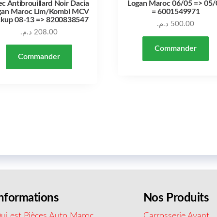
c Antibrouillard Noir Dacia
Logan Maroc 06/05 => 05/
gan Maroc Lim/Kombi MCV
= 6001549971
ckup 08-13 => 8200838547
د.م.
500.00
د.م.
208.00
Commander
Commander
nformations
Nos Produits
ui est Pièces Auto Maroc
Carrosserie Avant