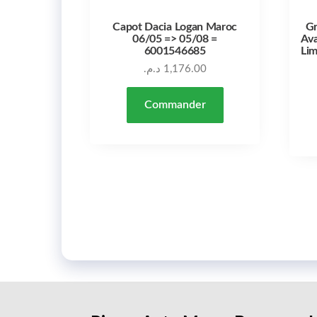
Capot Dacia Logan Maroc
Gr
06/05 => 05/08 =
Ava
6001546685
Li
د.م.
1,176.00
Commander