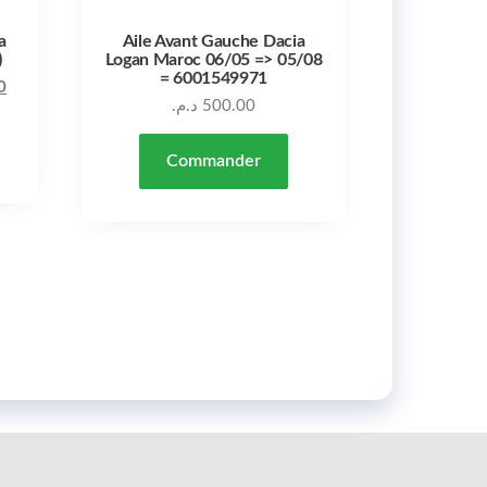
a
Aile Avant Gauche Dacia
)
Logan Maroc 06/05 => 05/08
= 6001549971
Le prix actuel est : 3,200.00 د.م..
Le prix initial était : 3,840.00 د.م..
0
د.م.
500.00
Commander