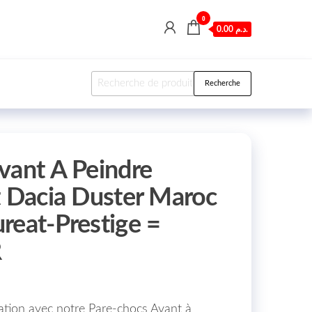
0
0.00 د.م.
Recherche pour :
Recherche
vant A Peindre
t Dacia Duster Maroc
reat-Prestige =
R
ation avec notre Pare-chocs Avant à