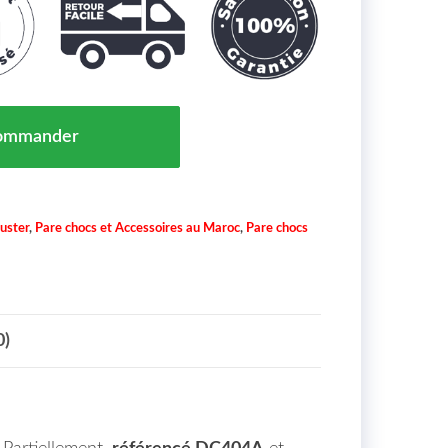
Avant A Peindre Partiellement Dacia Duster Maroc 04/1
ommander
uster
,
Pare chocs et Accessoires au Maroc
,
Pare chocs
0)