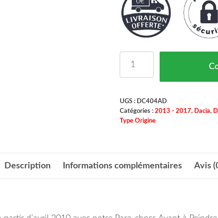
quantité de Pare Chocs 
C
UGS :
DC404AD
Catégories :
2013 - 2017
,
Dacia
,
D
Type Origine
Description
Informations complémentaires
Avis (