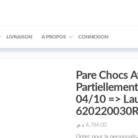
□
LIVRAISON
A PROPOS
CONNEXION
Pare Chocs A
Partiellemen
04/10 => Lau
620220030
د.م.
4,784.00
Optez pour la personnalis