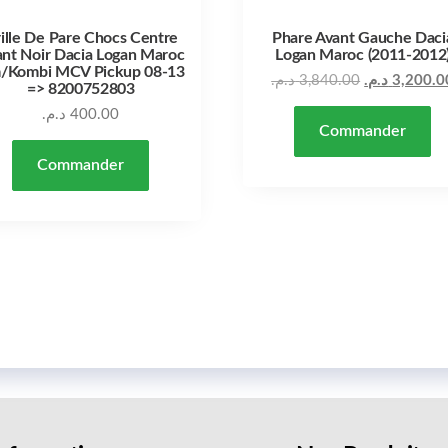
ille De Pare Chocs Centre
Phare Avant Gauche Daci
nt Noir Dacia Logan Maroc
Logan Maroc (2011-2012
m/Kombi MCV Pickup 08-13
د.م.
3,840.00
د.م.
3,200.0
=> 8200752803
د.م.
400.00
Commander
Commander