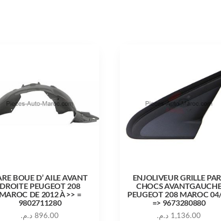
ARE BOUE D’ AILE AVANT
ENJOLIVEUR GRILLE PA
DROITE PEUGEOT 208
CHOCS AVANTGAUCH
MAROC DE 2012 À >> =
PEUGEOT 208 MAROC 04
9802711280
=> 9673280880
د.م.
896.00
د.م.
1,136.00