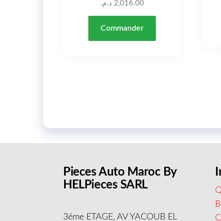
د.م.
2,016.00
Commander
Pieces Auto Maroc By
I
HELPieces SARL
Q
B
3éme ETAGE, AV YACOUB EL
C