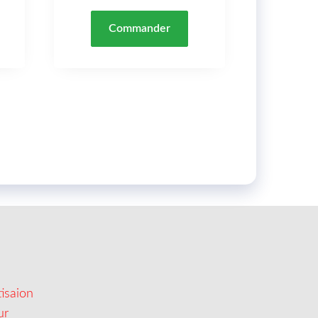
Commander
isaion
ur