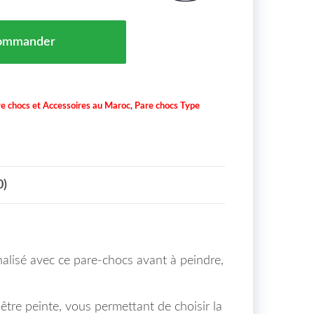
Avant A Peindre Peugeot 308 Maroc 04/17 => 16274030
ommander
e chocs et Accessoires au Maroc
,
Pare chocs Type
0)
nalisé avec ce pare-chocs avant à peindre,
 être peinte, vous permettant de choisir la