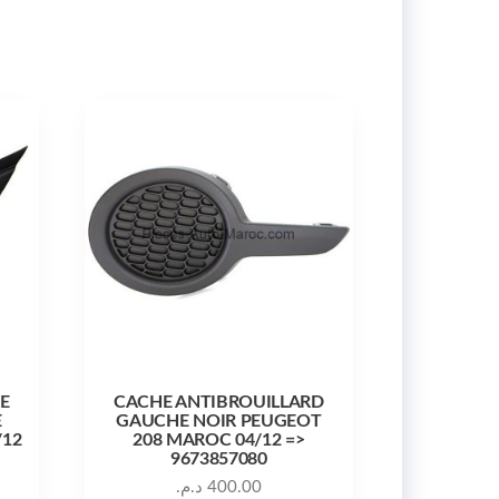
RE
CACHE ANTIBROUILLARD
E
GAUCHE NOIR PEUGEOT
/12
208 MAROC 04/12 =>
9673857080
د.م.
400.00