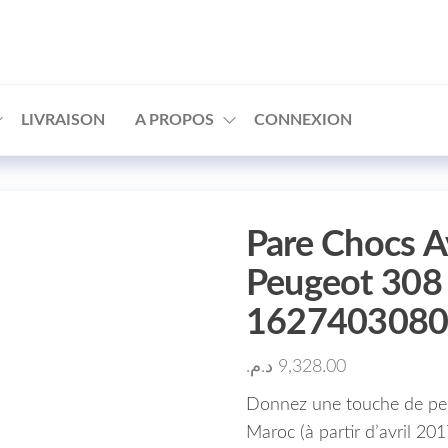
□
LIVRAISON
A PROPOS
CONNEXION
Pare Chocs A
Peugeot 308
162740308
د.م.
9,328.00
Donnez une touche de per
Maroc (à partir d’avril 20