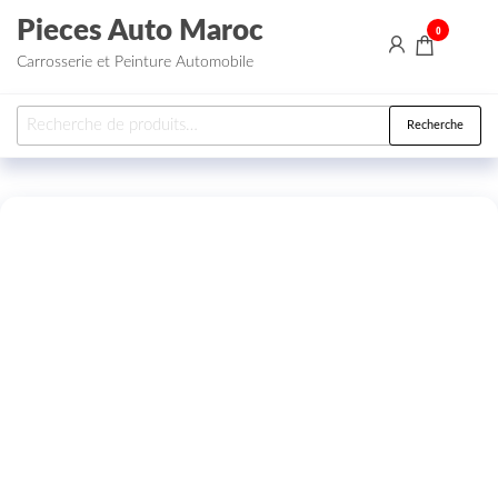
Aller au contenu
Pieces Auto Maroc
0
Carrosserie et Peinture Automobile
Recherche pour :
Recherche