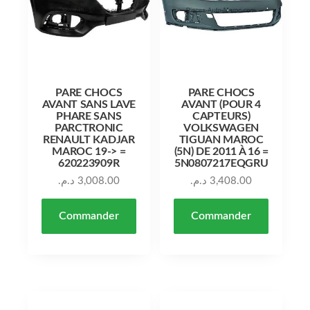
PARE CHOCS
PARE CHOCS
AVANT SANS LAVE
AVANT (POUR 4
PHARE SANS
CAPTEURS)
PARCTRONIC
VOLKSWAGEN
RENAULT KADJAR
TIGUAN MAROC
MAROC 19-> =
(5N) DE 2011 À 16 =
620223909R
5N0807217EQGRU
د.م.
3,008.00
د.م.
3,408.00
Commander
Commander