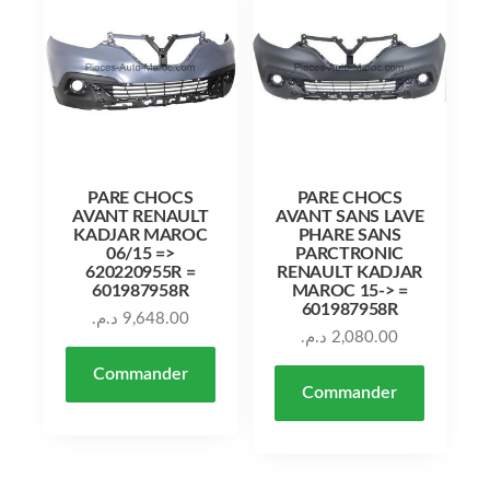
PARE CHOCS
PARE CHOCS
AVANT RENAULT
AVANT SANS LAVE
KADJAR MAROC
PHARE SANS
06/15 =>
PARCTRONIC
620220955R =
RENAULT KADJAR
601987958R
MAROC 15-> =
601987958R
د.م.
9,648.00
د.م.
2,080.00
Commander
Commander