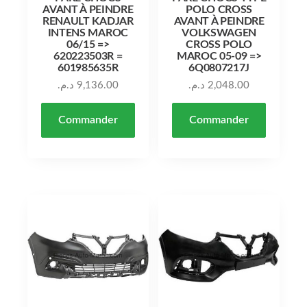
AVANT À PEINDRE
POLO CROSS
RENAULT KADJAR
AVANT À PEINDRE
INTENS MAROC
VOLKSWAGEN
06/15 =>
CROSS POLO
620223503R =
MAROC 05-09 =>
601985635R
6Q0807217J
د.م.
9,136.00
د.م.
2,048.00
Commander
Commander