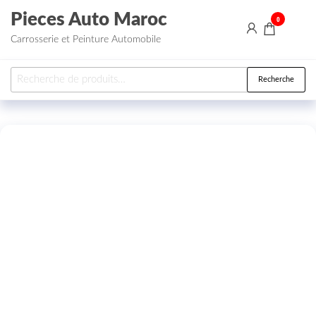
Aller au contenu
Pieces Auto Maroc
0
Carrosserie et Peinture Automobile
Recherche pour :
Recherche