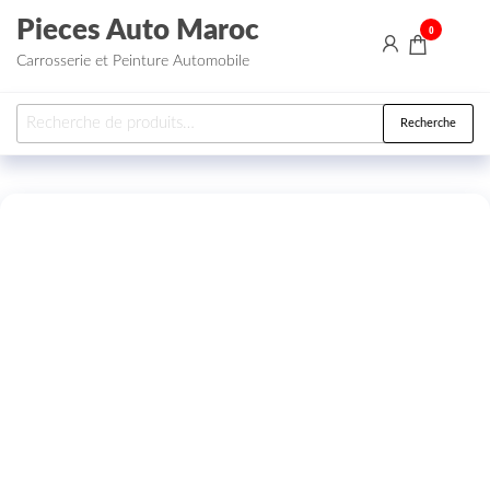
Aller au contenu
Pieces Auto Maroc
0
Carrosserie et Peinture Automobile
Recherche pour :
Recherche