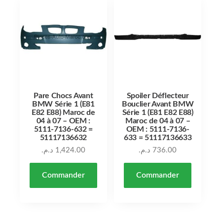
Pare Chocs Avant
Spoiler Déflecteur
BMW Série 1 (E81
Bouclier Avant BMW
E82 E88) Maroc de
Série 1 (E81 E82 E88)
04 à 07 – OEM :
Maroc de 04 à 07 –
5111-7136-632 =
OEM : 5111-7136-
51117136632
633 = 51117136633
د.م.
1,424.00
د.م.
736.00
Commander
Commander