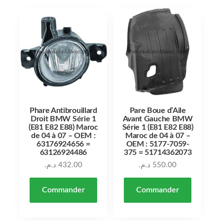
Phare Antibrouillard
Pare Boue d’Aile
Droit BMW Série 1
Avant Gauche BMW
(E81 E82 E88) Maroc
Série 1 (E81 E82 E88)
de 04 à 07 – OEM :
Maroc de 04 à 07 –
63176924656 =
OEM : 5177-7059-
63126924486
375 = 51714362073
د.م.
432.00
د.م.
550.00
Commander
Commander