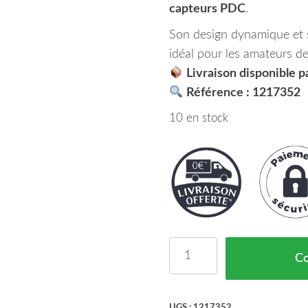
capteurs PDC
.
Son design dynamique et s
idéal pour les amateurs d
Livraison disponible 
Référence : 1217352
10 en stock
quantité de Pare-Chocs 
C
UGS :
1217352