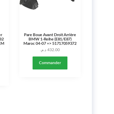
er
Pare Boue Avant Droit Arrière
82
BMW 1-Reihe (E81/E87)
OEM
Maroc 04-07 => 51717059372
د.م.
432.00
Commander