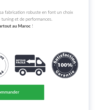
a fabrication robuste en font un choix
e tuning et de performances.
partout au Maroc
!
Avant pour BMW Série 3 F30 F31 M-Technik 11-15 Maro
ommander