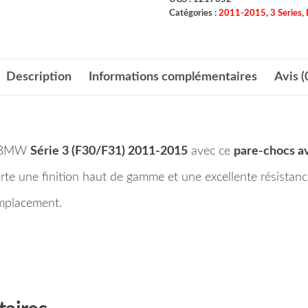
Catégories :
2011-2015
,
3 Series
,
Description
Informations complémentaires
Avis (
re BMW
Série 3 (F30/F31) 2011-2015
avec ce
pare-chocs a
rte une finition haut de gamme et une excellente résistanc
emplacement.