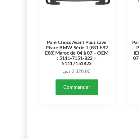
Pare Chocs Avant Pour Lave
Par
Phare BMW Série 1 (E81 E82
P
E88) Maroc de 04 à 07 – OEM
(E
: 5111-7151-823 =
07
51117151823
د.م.
2,320.00
Commander