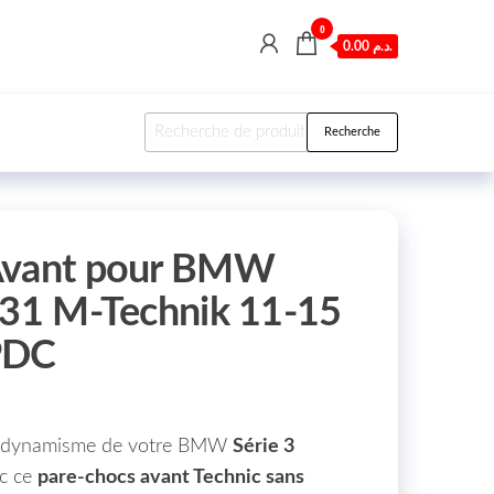
0
0.00 د.م.
Recherche pour :
Recherche
Avant pour BMW
F31 M-Technik 11-15
PDC
aérodynamisme de votre BMW
Série 3
c ce
pare-chocs avant Technic sans