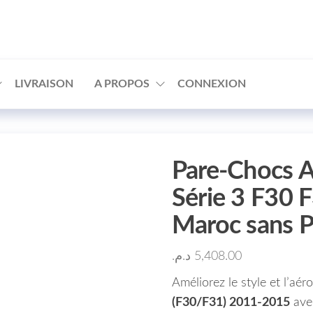
□
LIVRAISON
A PROPOS
CONNEXION
Pare-Chocs 
Série 3 F30 
Maroc sans 
د.م.
5,408.00
Améliorez le style et l’
(F30/F31) 2011-2015
ave