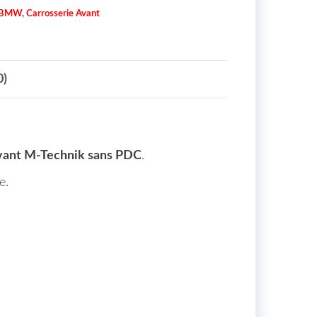
BMW
,
Carrosserie Avant
0)
vant M-Technik sans PDC
.
e.