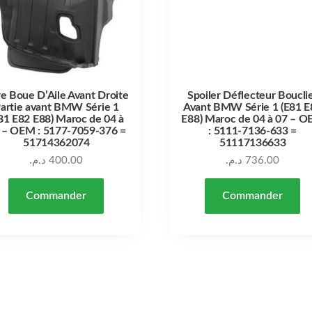
e Boue D’Aile Avant Droite
Spoiler Déflecteur Boucli
artie avant BMW Série 1
Avant BMW Série 1 (E81 E
81 E82 E88) Maroc de 04 à
E88) Maroc de 04 à 07 – 
 – OEM : 5177-7059-376 =
: 5111-7136-633 =
51714362074
51117136633
د.م.
400.00
د.م.
736.00
Commander
Commander