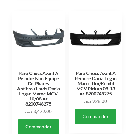
Pare Chocs Avant A
Pare Chocs Avant A
Peindre Non Equipe
Peindre Dacia Logan
De Phares
Maroc Lim/Kombi
Antibrouillards Dacia
MCV Pickup 08-13
Logan Maroc MCV
=> 8200748275
10/08 =>
د.م.
928.00
8200748275
د.م.
3,472.00
Commander
Commander