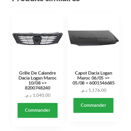
Grille De Calandre
Capot Dacia Logan
Dacia Logan Maroc
Maroc 06/05 =>
10/08 =>
05/08 = 6001546685
8200748240
د.م.
1,176.00
د.م.
1,040.00
Commander
Commander