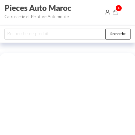
Aller au contenu
Pieces Auto Maroc
0
Carrosserie et Peinture Automobile
Recherche pour :
Recherche