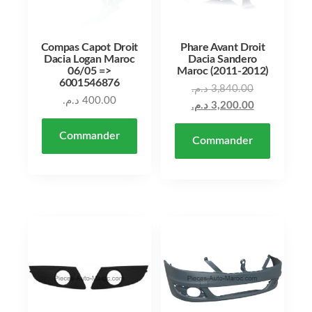
Compas Capot Droit
Phare Avant Droit
Dacia Logan Maroc
Dacia Sandero
06/05 =>
Maroc (2011-2012)
6001546876
د.م.
3,840.00
د.م.
400.00
د.م.
3,200.00
Commander
Commander