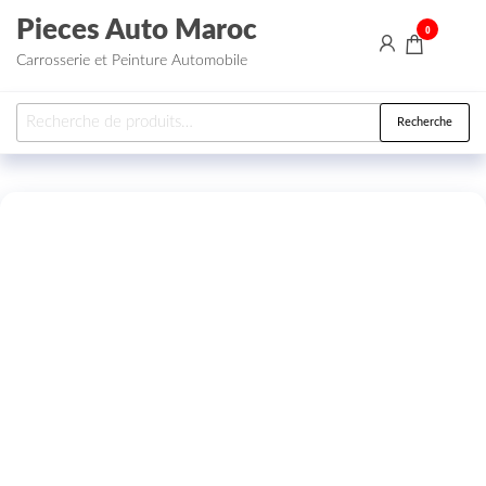
Aller au contenu
Pieces Auto Maroc
0
Carrosserie et Peinture Automobile
Recherche pour :
Recherche