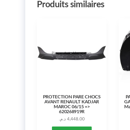
Produits similaires
PROTECTION PARE CHOCS
P
AVANT RENAULT KADJAR
GA
MAROC 06/15 =>
Ma
620268919R
د.م.
4,448.00