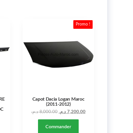
Promo !
RE
Capot Dacia Logan Maroc
(2011-2012)
OC
Le prix initial était : 8,000.00 د.م..
د.م.
8,000.00
د.م.
7,200.00
Commander