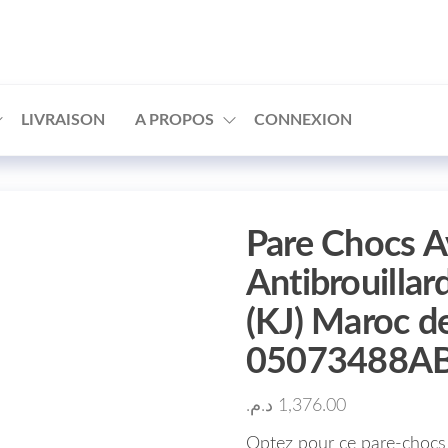
□
LIVRAISON
A PROPOS
CONNEXION
Pare Chocs A
Antibrouill
(KJ) Maroc d
05073488AB
د.م.
1,376.00
Optez pour ce pare-chocs 