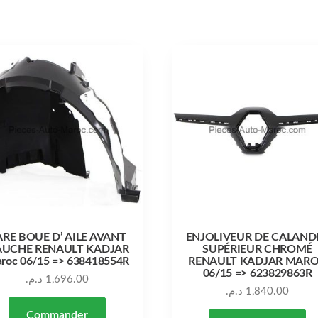
ARE BOUE D’ AILE AVANT
ENJOLIVEUR DE CALAND
UCHE RENAULT KADJAR
SUPÉRIEUR CHROMÉ
roc 06/15 => 638418554R
RENAULT KADJAR MAR
06/15 => 623829863R
د.م.
1,696.00
د.م.
1,840.00
Commander