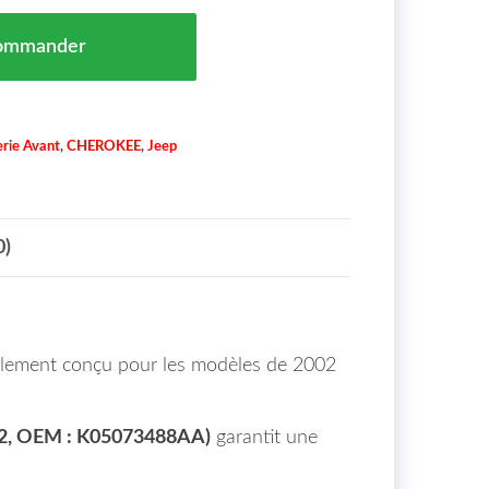
Avant Gris (pour Antibrouillard) JEEP CHEROKEE (KJ) 
ommander
rie Avant
,
CHEROKEE
,
Jeep
0)
alement conçu pour les modèles de 2002
52, OEM : K05073488AA)
garantit une