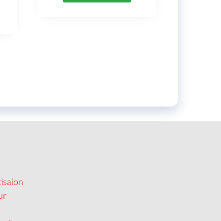
isaion
ur