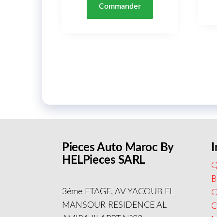
Commander
Pieces Auto Maroc By
I
HELPieces SARL
Q
B
3éme ETAGE, AV YACOUB EL
C
MANSOUR RESIDENCE AL