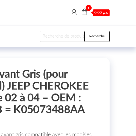
0
0.00 د.م.
Recherche pour :
Recherche
vant Gris (pour
ard) JEEP CHEROKEE
e 02 à 04 – OEM :
 = K05073488AA
avant gris compatible avec les modèles