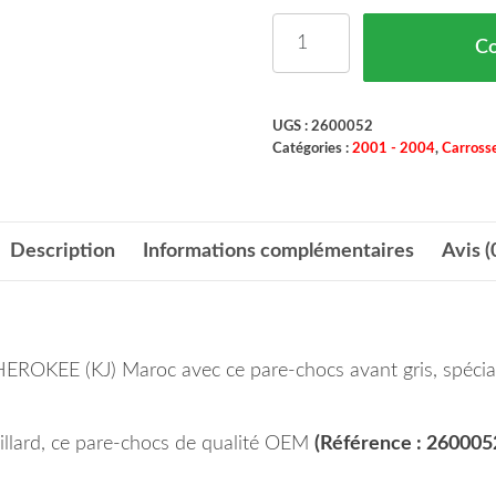
quantité de Pare Chocs 
C
UGS :
2600052
Catégories :
2001 - 2004
,
Carrosse
Description
Informations complémentaires
Avis (
EROKEE (KJ) Maroc avec ce pare-chocs avant gris, spéci
uillard, ce pare-chocs de qualité OEM
(Référence : 26000