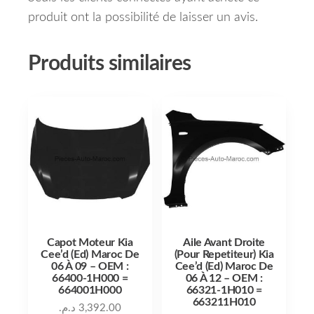
produit ont la possibilité de laisser un avis.
Produits similaires
Capot Moteur Kia
Aile Avant Droite
Cee’d (Ed) Maroc De
(Pour Repetiteur) Kia
06 À 09 – OEM :
Cee’d (Ed) Maroc De
66400-1H000 =
06 À 12 – OEM :
664001H000
66321-1H010 =
663211H010
د.م.
3,392.00