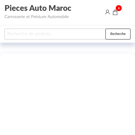
Aller au contenu
Pieces Auto Maroc
0
Carrosserie et Peinture Automobile
Recherche pour :
Recherche