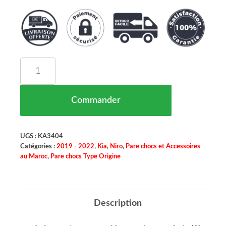
quantité de Pare Chocs Avant Kia Niro Maroc 09/
Commander
UGS :
KA3404
Catégories :
2019 - 2022
,
Kia
,
Niro
,
Pare chocs et Accessoires
au Maroc
,
Pare chocs Type Origine
Description