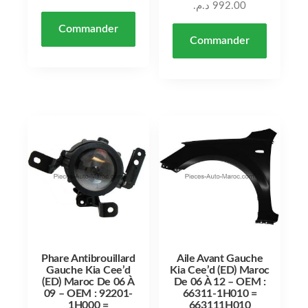
د.م.
992.00
Commander
Commander
Phare Antibrouillard
Aile Avant Gauche
Gauche Kia Cee’d
Kia Cee’d (ED) Maroc
(ED) Maroc De 06 À
De 06 À 12 – OEM :
09 – OEM : 92201-
66311-1H010 =
1H000 =
663111H010