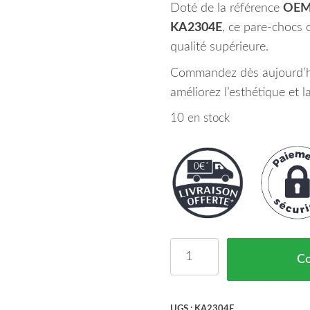
Doté de la référence
OEM
KA2304E
, ce pare-chocs o
qualité supérieure.
Commandez dès aujourd’hu
améliorez l’esthétique et l
10 en stock
quantité de Pare Chocs 
C
UGS :
KA2304E