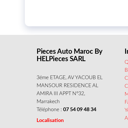
Pieces Auto Maroc By
I
HELPieces SARL
Q
B
3éme ETAGE, AV YACOUB EL
C
MANSOUR RESIDENCE AL
AMIRA III APPT N°32,
M
Marrakech
F
Téléphone :
07 54 09 48 34
Y
A
Localisation