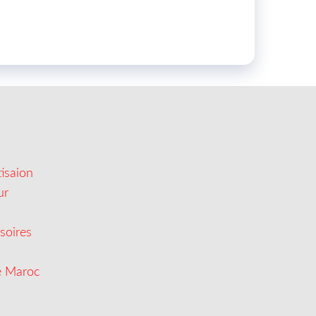
isaion
ur
soires
e Maroc