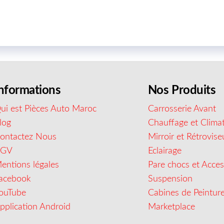
nformations
Nos Produits
ui est Pièces Auto Maroc
Carrosserie Avant
log
Chauffage et Climat
ontactez Nous
Mirroir et Rétrovise
CGV
Eclairage
entions légales
Pare chocs et Acces
acebook
Suspension
ouTube
Cabines de Peintur
pplication Android
Marketplace