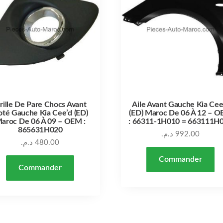
rille De Pare Chocs Avant
Aile Avant Gauche Kia Cee
oté Gauche Kia Cee’d (ED)
(ED) Maroc De 06 À 12 – 
aroc De 06 À 09 – OEM :
: 66311-1H010 = 663111H
865631H020
د.م.
992.00
د.م.
480.00
Commander
Commander