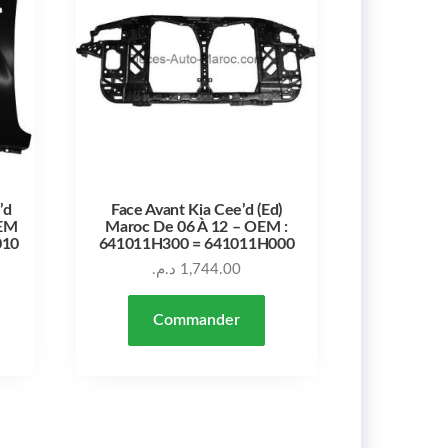
’d
Face Avant Kia Cee’d (Ed)
OEM
Maroc De 06 À 12 – OEM :
010
641011H300 = 641011H000
د.م.
1,744.00
Commander