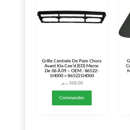
Grille Centrale De Pare Chocs
G
Avant Kia Cee’d (ED) Maroc
C
De 06 À 09 – OEM : 86522-
M
1H000 = 865221H000
د.م.
368.00
Commander