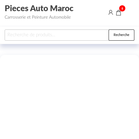
Aller au contenu
Pieces Auto Maroc
0
Carrosserie et Peinture Automobile
Recherche pour :
Recherche