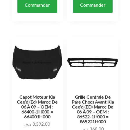
Commander
Commander
Capot Moteur Kia
Grille Centrale De
Cee’d (Ed) Maroc De
Pare Chocs Avant Kia
06 À 09 – OEM :
Cee’d (ED) Maroc De
66400-1H000 =
06 À 09 – OEM :
664001H000
86522-1H000 =
865221H000
د.م.
3,392.00
د.م.
368.00