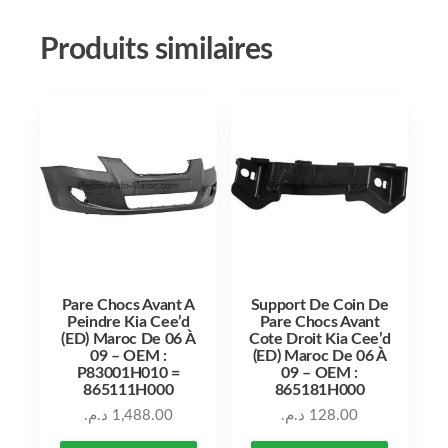
Produits similaires
Pare Chocs Avant A
Support De Coin De
Peindre Kia Cee’d
Pare Chocs Avant
(ED) Maroc De 06 À
Cote Droit Kia Cee’d
09 – OEM :
(ED) Maroc De 06 À
P83001H010 =
09 – OEM :
865111H000
865181H000
د.م.
1,488.00
د.م.
128.00