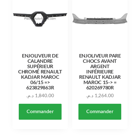
ENJOLIVEUR DE
ENJOLIVEUR PARE
CALANDRE
CHOCS AVANT
SUPÉRIEUR
ARGENT
CHROMÉ RENAULT
INFÉRIEURE
KADJAR MAROC
RENAULT KADJAR
06/15 =>
MAROC 15-> =
623829863R
620269780R
د.م.
1,840.00
د.م.
1,264.00
Commander
Commander