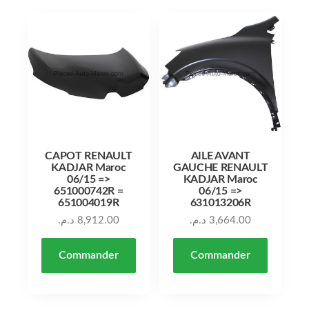
CAPOT RENAULT
AILE AVANT
KADJAR Maroc
GAUCHE RENAULT
06/15 =>
KADJAR Maroc
651000742R =
06/15 =>
651004019R
631013206R
د.م.
8,912.00
د.م.
3,664.00
Commander
Commander