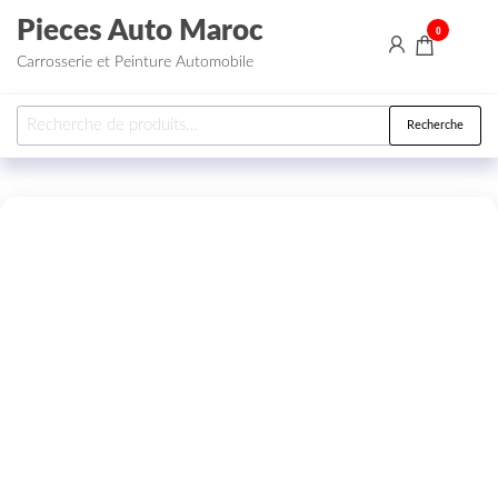
Aller au contenu
Pieces Auto Maroc
0
Carrosserie et Peinture Automobile
Recherche pour :
Recherche