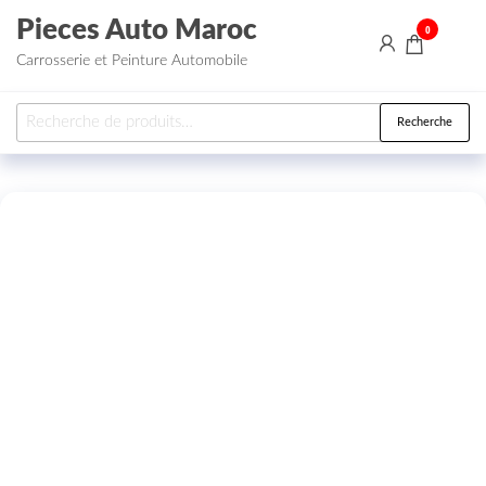
Aller au contenu
Pieces Auto Maroc
0
Carrosserie et Peinture Automobile
Recherche pour :
Recherche