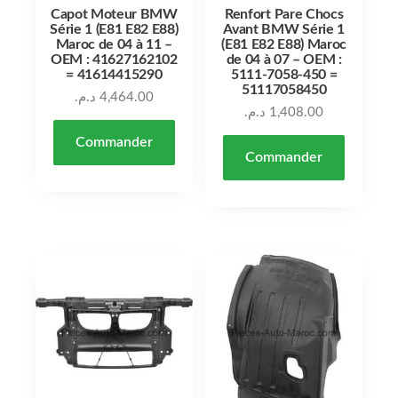
Capot Moteur BMW
Renfort Pare Chocs
Série 1 (E81 E82 E88)
Avant BMW Série 1
Maroc de 04 à 11 –
(E81 E82 E88) Maroc
OEM : 41627162102
de 04 à 07 – OEM :
= 41614415290
5111-7058-450 =
51117058450
د.م.
4,464.00
د.م.
1,408.00
Commander
Commander