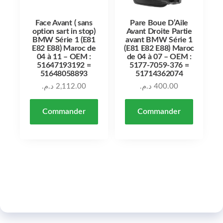
Face Avant ( sans
Pare Boue D’Aile
option sart in stop)
Avant Droite Partie
BMW Série 1 (E81
avant BMW Série 1
E82 E88) Maroc de
(E81 E82 E88) Maroc
04 à 11 – OEM :
de 04 à 07 – OEM :
51647193192 =
5177-7059-376 =
51648058893
51714362074
د.م.
2,112.00
د.م.
400.00
Commander
Commander