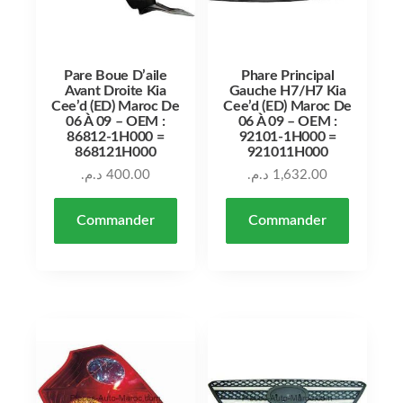
Pare Boue D’aile
Phare Principal
Avant Droite Kia
Gauche H7/H7 Kia
Cee’d (ED) Maroc De
Cee’d (ED) Maroc De
06 À 09 – OEM :
06 À 09 – OEM :
86812-1H000 =
92101-1H000 =
868121H000
921011H000
د.م.
400.00
د.م.
1,632.00
Commander
Commander