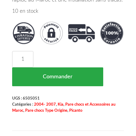
rapide au Maroc et une installation sans tracas.
10 en stock
quantité de Pare Chocs Avant Pour Antibrouillard
Commander
UGS :
6505051
Catégories :
2004- 2007
,
Kia
,
Pare chocs et Accessoires au
Maroc
,
Pare chocs Type Origine
,
Picanto