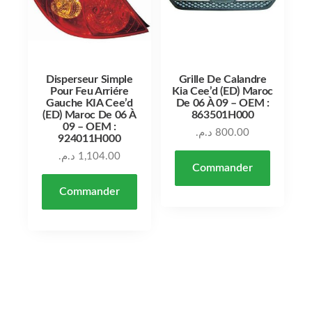
Disperseur Simple
Grille De Calandre
Pour Feu Arriére
Kia Cee’d (ED) Maroc
Gauche KIA Cee’d
De 06 À 09 – OEM :
(ED) Maroc De 06 À
863501H000
09 – OEM :
د.م.
800.00
924011H000
د.م.
1,104.00
Commander
Commander