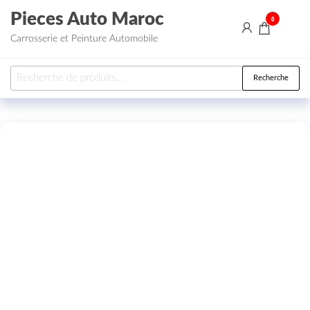
Aller au contenu
Pieces Auto Maroc
0
Carrosserie et Peinture Automobile
Recherche pour :
Recherche