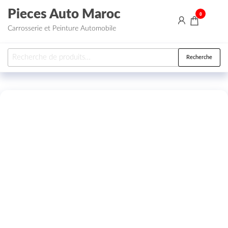
Aller au contenu
Pieces Auto Maroc
0
Carrosserie et Peinture Automobile
Recherche pour :
Recherche