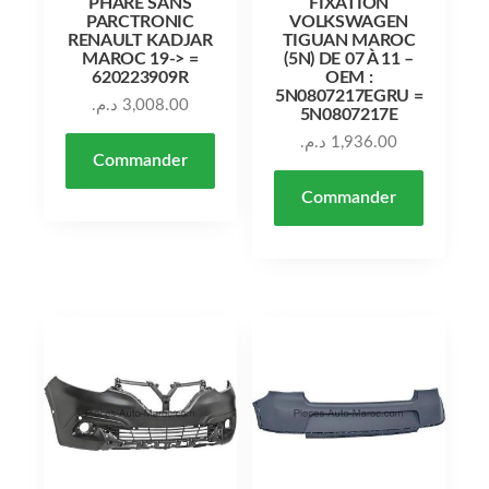
PHARE SANS
FIXATION
PARCTRONIC
VOLKSWAGEN
RENAULT KADJAR
TIGUAN MAROC
MAROC 19-> =
(5N) DE 07 À 11 –
620223909R
OEM :
5N0807217EGRU =
د.م.
3,008.00
5N0807217E
د.م.
1,936.00
Commander
Commander