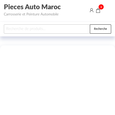
Aller au contenu
Pieces Auto Maroc
0
Carrosserie et Peinture Automobile
Recherche pour :
Recherche