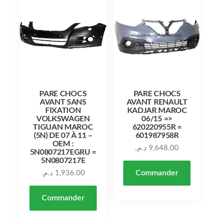
PARE CHOCS
PARE CHOCS
AVANT SANS
AVANT RENAULT
FIXATION
KADJAR MAROC
VOLKSWAGEN
06/15 =>
TIGUAN MAROC
620220955R =
(5N) DE 07 À 11 –
601987958R
OEM :
د.م.
9,648.00
5N0807217EGRU =
5N0807217E
Commander
د.م.
1,936.00
Commander