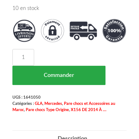
10 en stock
quantité de Pare Chocs Avant Sans Lave Phare Sa
Commander
UGS :
1641050
Catégories :
GLA
,
Mercedes
,
Pare chocs et Accessoires au
Maroc
,
Pare chocs Type Origine
,
X156 DE 2014 À ....
Description