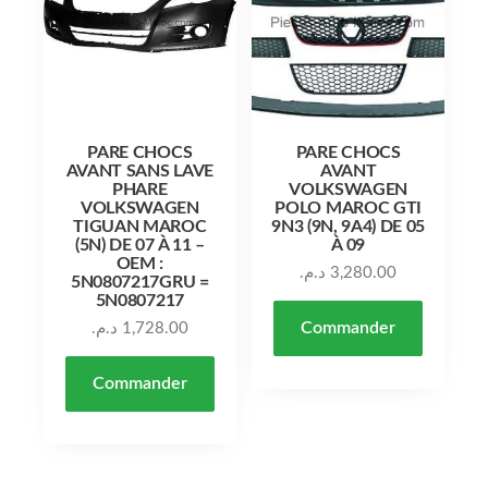
PARE CHOCS
PARE CHOCS
AVANT SANS LAVE
AVANT
PHARE
VOLKSWAGEN
VOLKSWAGEN
POLO MAROC GTI
TIGUAN MAROC
9N3 (9N, 9A4) DE 05
(5N) DE 07 À 11 –
À 09
OEM :
د.م.
3,280.00
5N0807217GRU =
5N0807217
Commander
د.م.
1,728.00
Commander