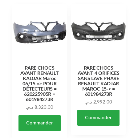
PARE CHOCS
PARE CHOCS
AVANT RENAULT
AVANT 4 ORIFICES
KADJAR Maroc
SANS LAVE PHARE
06/15 => POUR
RENAULT KADJAR
DÉTECTEURS =
MAROC 15-> =
620225905R =
601984273R
601984273R
د.م.
2,992.00
د.م.
8,320.00
Commander
Commander