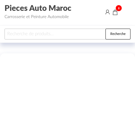
Aller au contenu
Pieces Auto Maroc
0
Carrosserie et Peinture Automobile
Recherche pour :
Recherche