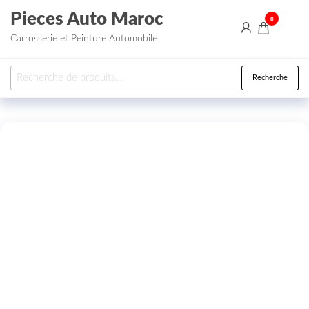
Aller au contenu
Pieces Auto Maroc
0
Carrosserie et Peinture Automobile
Recherche pour :
Recherche