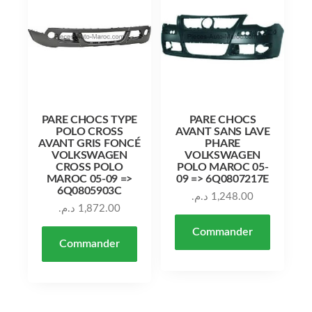
PARE CHOCS TYPE
PARE CHOCS
POLO CROSS
AVANT SANS LAVE
AVANT GRIS FONCÉ
PHARE
VOLKSWAGEN
VOLKSWAGEN
CROSS POLO
POLO MAROC 05-
MAROC 05-09 =>
09 => 6Q0807217E
6Q0805903C
د.م.
1,248.00
د.م.
1,872.00
Commander
Commander