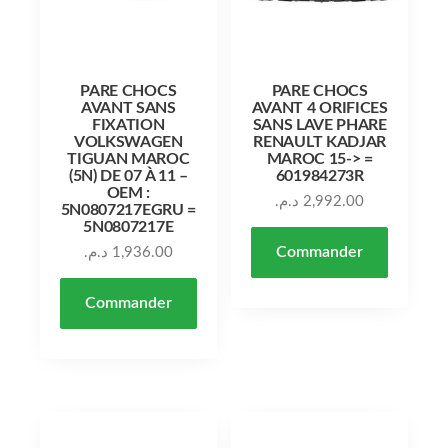
PARE CHOCS
PARE CHOCS
AVANT SANS
AVANT 4 ORIFICES
FIXATION
SANS LAVE PHARE
VOLKSWAGEN
RENAULT KADJAR
TIGUAN MAROC
MAROC 15-> =
(5N) DE 07 À 11 –
601984273R
OEM :
د.م.
2,992.00
5N0807217EGRU =
5N0807217E
Commander
د.م.
1,936.00
Commander