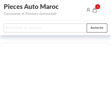
Aller au contenu
Pieces Auto Maroc
0
Carrosserie et Peinture Automobile
Recherche pour :
Recherche