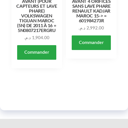
AVANT (POUR
AVANT 4 ORIFICES
CAPTEURS ET LAVE
SANS LAVE PHARE
PHARE)
RENAULT KADJAR
VOLKSWAGEN
MAROC 15-> =
TIGUAN MAROC
601984273R
(5N) DE 2011 À 16 =
د.م.
2,992.00
5N0807217ERGRU
د.م.
1,904.00
Commander
Commander