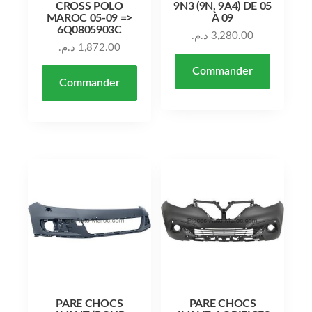
CROSS POLO
9N3 (9N, 9A4) DE 05
MAROC 05-09 =>
À 09
6Q0805903C
د.م.
3,280.00
د.م.
1,872.00
Commander
Commander
PARE CHOCS
PARE CHOCS