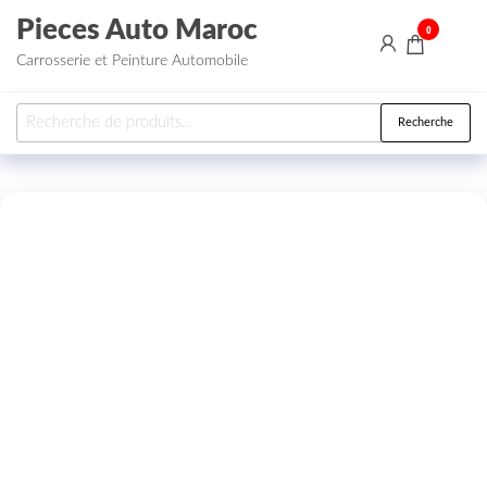
Aller au contenu
Pieces Auto Maroc
0
Carrosserie et Peinture Automobile
Recherche pour :
Recherche