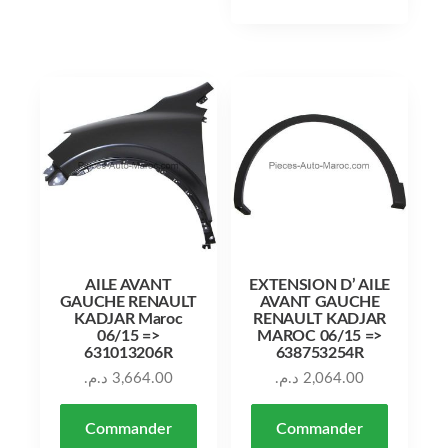
AILE AVANT
EXTENSION D’ AILE
GAUCHE RENAULT
AVANT GAUCHE
KADJAR Maroc
RENAULT KADJAR
06/15 =>
MAROC 06/15 =>
631013206R
638753254R
د.م.
3,664.00
د.م.
2,064.00
Commander
Commander