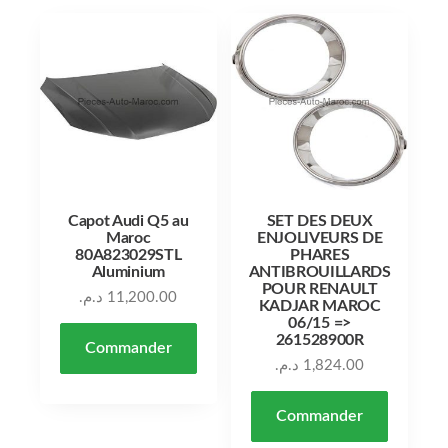
Capot Audi Q5 au
SET DES DEUX
Maroc
ENJOLIVEURS DE
80A823029STL
PHARES
Aluminium
ANTIBROUILLARDS
POUR RENAULT
د.م.
11,200.00
KADJAR MAROC
06/15 =>
261528900R
Commander
د.م.
1,824.00
Commander