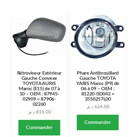
Rétroviseur Extérieur
Phare Antibrouillard
Gauche Convexe
Gauche TOYOTA
TOYOTA AURIS
YARIS Maroc (P9) de
Maroc (E15) de 07 à
06 à 09 – OEM :
10 – OEM : 87945-
81220-0D042 =
02909 = 87906-
3550257L00
02260
د.م.
624.00
د.م.
816.00
Commander
Commander