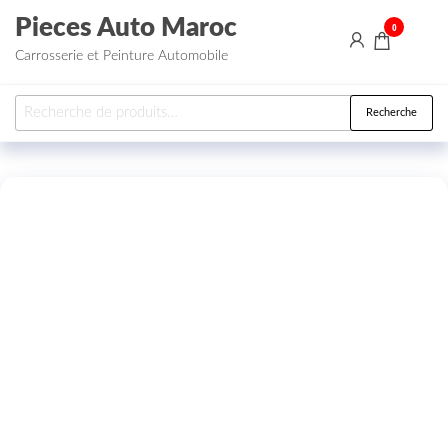
Aller au contenu
Pieces Auto Maroc
0
Carrosserie et Peinture Automobile
Recherche pour :
Recherche