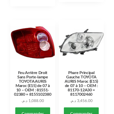
Feu Arrière Droit
Phare Principal
Sans Porte-lampe
Gauche TOYOTA
TOYOTA AURIS
AURIS Maroc (E15)
Maroc (E15) de 07 à
de 07 à 10 – OEM :
10 – OEM : 81551-
81170-12A30 =
02380 = 8155102380
8117002460
د.م.
1,088.00
د.م.
3,456.00
Commander
Commander