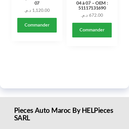
07
04 à 07 – OEM :
51117131690
د.م.
1,120.00
د.م.
672.00
Commander
Commander
Pieces Auto Maroc By HELPieces
SARL