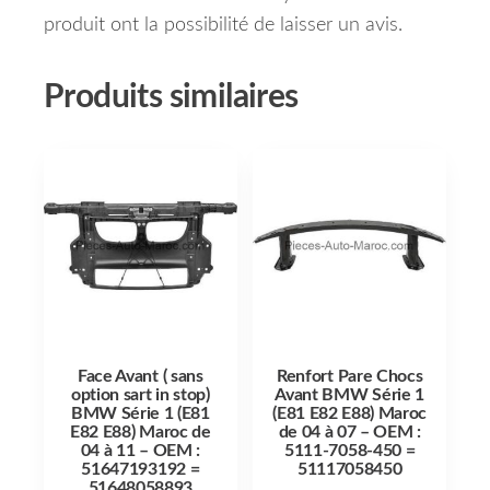
produit ont la possibilité de laisser un avis.
Produits similaires
Face Avant ( sans
Renfort Pare Chocs
option sart in stop)
Avant BMW Série 1
BMW Série 1 (E81
(E81 E82 E88) Maroc
E82 E88) Maroc de
de 04 à 07 – OEM :
04 à 11 – OEM :
5111-7058-450 =
51647193192 =
51117058450
51648058893