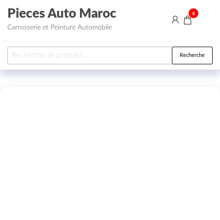
Aller au contenu
Pieces Auto Maroc
0
Carrosserie et Peinture Automobile
Recherche pour :
Recherche