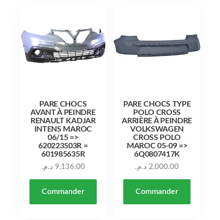
PARE CHOCS
PARE CHOCS TYPE
AVANT À PEINDRE
POLO CROSS
RENAULT KADJAR
ARRIÈRE À PEINDRE
INTENS MAROC
VOLKSWAGEN
06/15 =>
CROSS POLO
620223503R =
MAROC 05-09 =>
601985635R
6Q0807417K
د.م.
9,136.00
د.م.
2,000.00
Commander
Commander