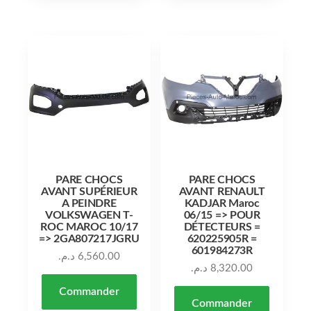
PARE CHOCS
PARE CHOCS
AVANT SUPÉRIEUR
AVANT RENAULT
A PEINDRE
KADJAR Maroc
VOLKSWAGEN T-
06/15 => POUR
ROC MAROC 10/17
DÉTECTEURS =
=> 2GA807217JGRU
620225905R =
601984273R
د.م.
6,560.00
د.م.
8,320.00
Commander
Commander