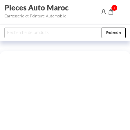
Aller au contenu
Pieces Auto Maroc
0
Carrosserie et Peinture Automobile
Recherche pour :
Recherche