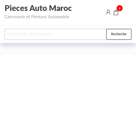
Aller au contenu
Pieces Auto Maroc
0
Carrosserie et Peinture Automobile
Recherche pour :
Recherche