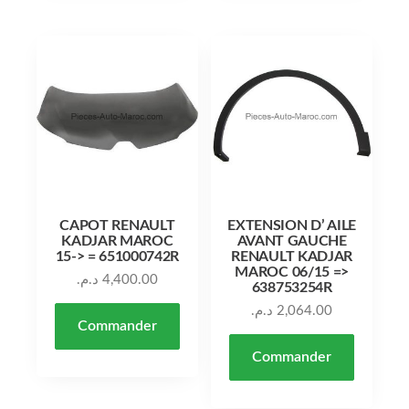
CAPOT RENAULT
EXTENSION D’ AILE
KADJAR MAROC
AVANT GAUCHE
15-> = 651000742R
RENAULT KADJAR
MAROC 06/15 =>
د.م.
4,400.00
638753254R
د.م.
2,064.00
Commander
Commander