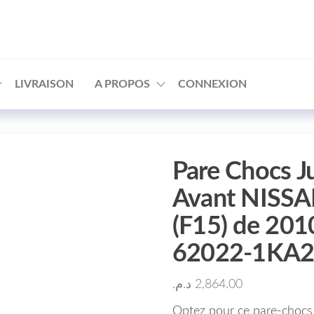
□
LIVRAISON
A PROPOS
CONNEXION
Pare Chocs J
Avant NISSA
(F15) de 201
62022-1KA2
د.م.
2,864.00
Optez pour ce pare-chocs 