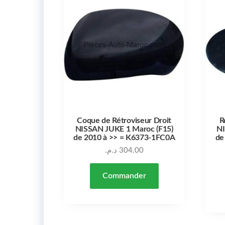
Coque de Rétroviseur Droit
R
NISSAN JUKE 1 Maroc (F15)
NI
de 2010 à >> = K6373-1FC0A
de
د.م.
304.00
Commander