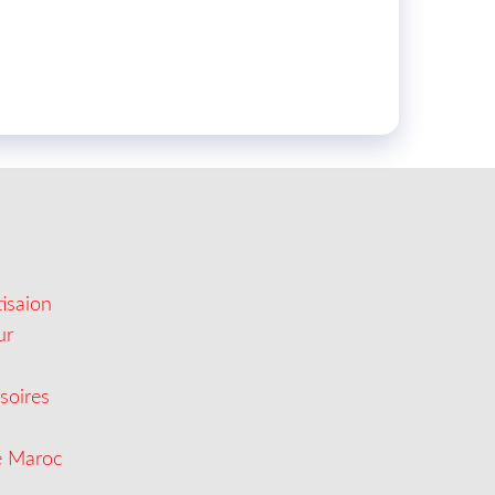
isaion
ur
soires
e Maroc