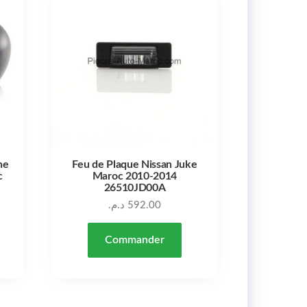
he
Feu de Plaque Nissan Juke
c
Maroc 2010-2014
26510JD00A
د.م.
592.00
Commander