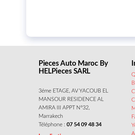
Pieces Auto Maroc By
I
HELPieces SARL
Q
B
3éme ETAGE, AV YACOUB EL
C
MANSOUR RESIDENCE AL
AMIRA III APPT N°32,
M
Marrakech
F
Téléphone :
07 54 09 48 34
Y
A