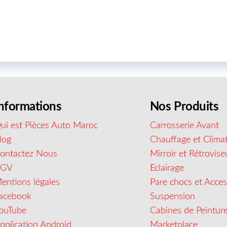
nformations
Nos Produits
ui est Pièces Auto Maroc
Carrosserie Avant
log
Chauffage et Climat
ontactez Nous
Mirroir et Rétrovise
CGV
Eclairage
entions légales
Pare chocs et Acces
acebook
Suspension
ouTube
Cabines de Peintur
pplication Android
Marketplace