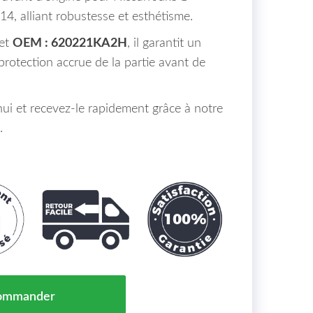
4, alliant robustesse et esthétisme.
et
OEM : 620221KA2H
, il garantit un
protection accrue de la partie avant de
i et recevez-le rapidement grâce à notre
.
Jusqu'à 2014 Partie Avant NISSAN JUKE 1 Maroc (F15)
ommander