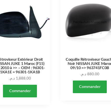
étroviseur Extérieur Droit
Coquille Rétroviseur Gauc
SSAN JUKE 1 Maroc (F15)
Noir NISSAN JUKE Maro
 2010 à >> – OEM : 96301-
09/10 => 963741FC0B
1KA1E = 96301-1KA1B
د.م.
880.00
د.م.
1,888.00
Commander
Commander