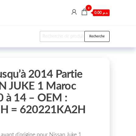
0
0.00 د.م.
Recherche pour :
Recherche
usqu’à 2014 Partie
N JUKE 1 Maroc
0 à 14 – OEM :
H = 620221KA2H
avant d’origine pour Nissan Juke 1