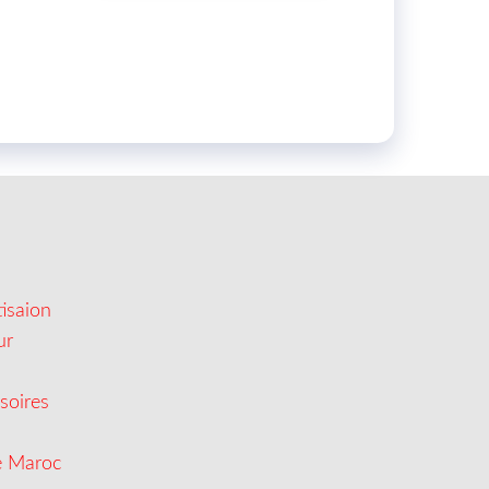
isaion
ur
soires
e Maroc