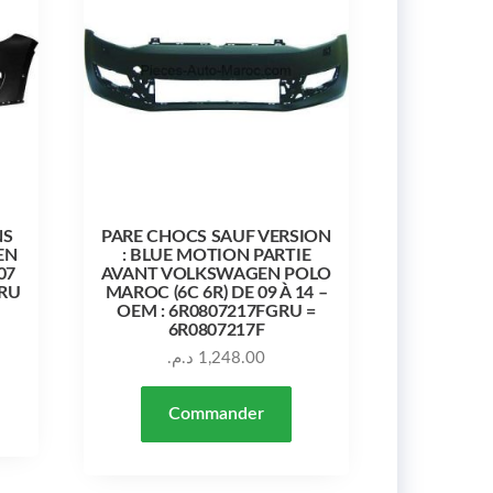
NS
PARE CHOCS SAUF VERSION
EN
: BLUE MOTION PARTIE
07
AVANT VOLKSWAGEN POLO
GRU
MAROC (6C 6R) DE 09 À 14 –
OEM : 6R0807217FGRU =
6R0807217F
د.م.
1,248.00
Commander