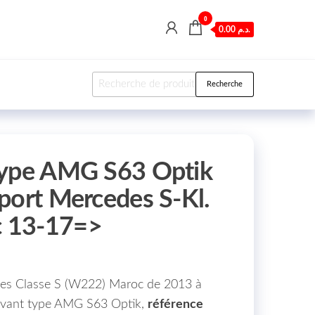
0
0.00 د.م.
Recherche pour :
Recherche
Type AMG S63 Optik
port Mercedes S-Kl.
 13-17=>
des Classe S (W222) Maroc de 2013 à
avant type AMG S63 Optik,
référence