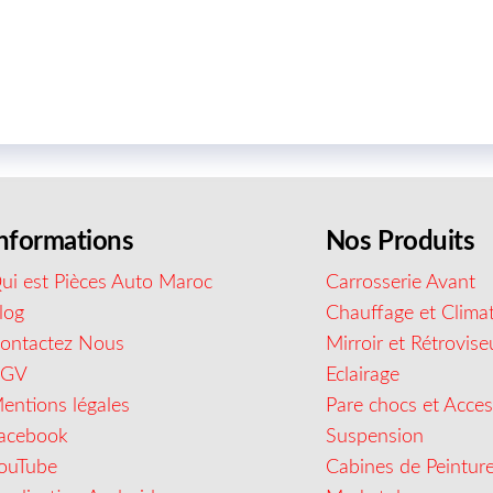
nformations
Nos Produits
ui est Pièces Auto Maroc
Carrosserie Avant
log
Chauffage et Climat
ontactez Nous
Mirroir et Rétrovise
CGV
Eclairage
entions légales
Pare chocs et Acces
acebook
Suspension
ouTube
Cabines de Peintur