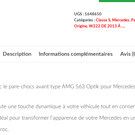
UGS :
1648650
Catégories :
Classe S
,
Mercedes
,
Pa
Origine
,
W222 DE 2013 À ....
Description
Informations complémentaires
Avis (
vec le pare-chocs avant type AMG S63 Optik pour Merced
ute une touche dynamique à votre véhicule tout en conser
idéal pour transformer l’apparence de votre Mercedes en u
roc.