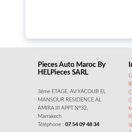
Pieces Auto Maroc By
I
HELPieces SARL
Q
B
3éme ETAGE, AV YACOUB EL
C
MANSOUR RESIDENCE AL
AMIRA III APPT N°32,
M
Marrakech
F
Téléphone :
07 54 09 48 34
Y