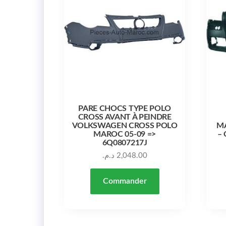
PARE CHOCS TYPE POLO
CROSS AVANT À PEINDRE
VOLKSWAGEN CROSS POLO
MA
MAROC 05-09 =>
–
6Q0807217J
د.م.
2,048.00
Commander