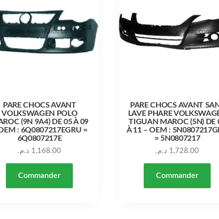
PARE CHOCS AVANT
PARE CHOCS AVANT SA
VOLKSWAGEN POLO
LAVE PHARE VOLKSWAG
ROC (9N 9A4) DE 05 À 09
TIGUAN MAROC (5N) DE 
 OEM : 6Q0807217EGRU =
À 11 – OEM : 5N0807217
6Q0807217E
= 5N0807217
د.م.
1,168.00
د.م.
1,728.00
Commander
Commander