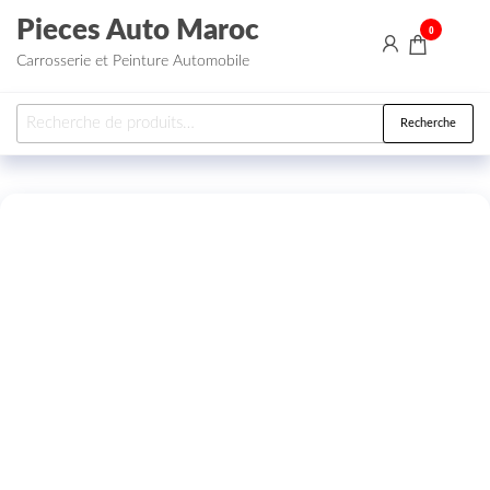
Aller au contenu
Pieces Auto Maroc
0
Carrosserie et Peinture Automobile
Recherche pour :
Recherche