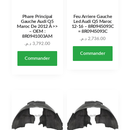
Phare Principal
Feu Arriere Gauche
Gauche Audi Q5
Led Audi Q5 Maroc
Maroc De 2012 À >>
12-16 – 8R0945093C
– OEM :
= 8R0945093C
8R0941003AM
د.م.
2,736.00
د.م.
3,792.00
Commander
Commander