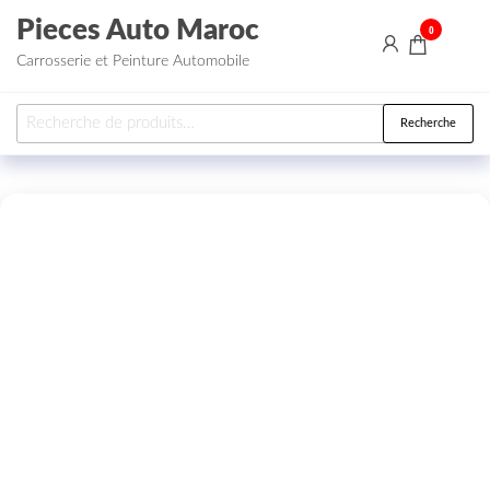
Aller au contenu
Pieces Auto Maroc
0
Carrosserie et Peinture Automobile
Recherche pour :
Recherche