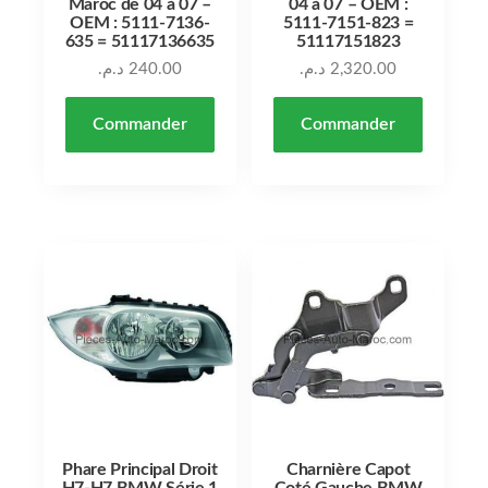
Maroc de 04 à 07 –
04 à 07 – OEM :
OEM : 5111-7136-
5111-7151-823 =
635 = 51117136635
51117151823
د.م.
240.00
د.م.
2,320.00
Commander
Commander
Phare Principal Droit
Charnière Capot