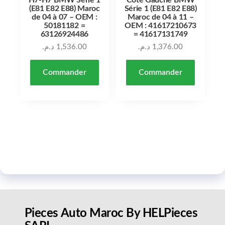
H7-H7 BMW Série 1
Coté Gauche BMW
(E81 E82 E88) Maroc
Série 1 (E81 E82 E88)
de 04 à 07 – OEM :
Maroc de 04 à 11 –
50181182 =
OEM : 41617210673
63126924486
= 41617131749
د.م.
1,536.00
د.م.
1,376.00
Commander
Commander
Pieces Auto Maroc By HELPieces