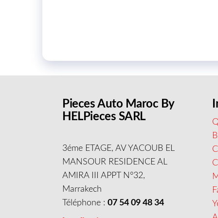
Pieces Auto Maroc By
I
HELPieces SARL
Q
B
3éme ETAGE, AV YACOUB EL
C
MANSOUR RESIDENCE AL
AMIRA III APPT N°32,
M
Marrakech
F
Téléphone :
07 54 09 48 34
Y
A