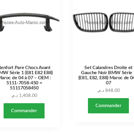
Renfort Pare Chocs Avant
Set Calandres Droite et
MW Série 1 (E81 E82 E88)
Gauche Noir BMW Série 
aroc de 04 à 07 – OEM :
(E81, E82, E88) Maroc de 0
5111-7058-450 =
07
51117058450
د.م.
848.00
د.م.
1,408.00
Commander
Commander