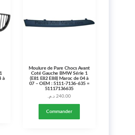
Moulure de Pare Chocs Avant
1
Coté Gauche BMW Série 1
4 à
(E81 E82 E88) Maroc de 04 à
07 – OEM : 5111-7136-635 =
51117136635
د.م.
240.00
Commander