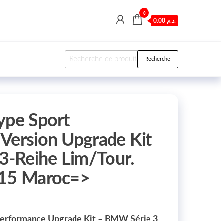
0
0.00 د.م.
Recherche pour :
Recherche
ype Sport
Version Upgrade Kit
-Reihe Lim/Tour.
-15 Maroc=>
Performance Upgrade Kit – BMW Série 3