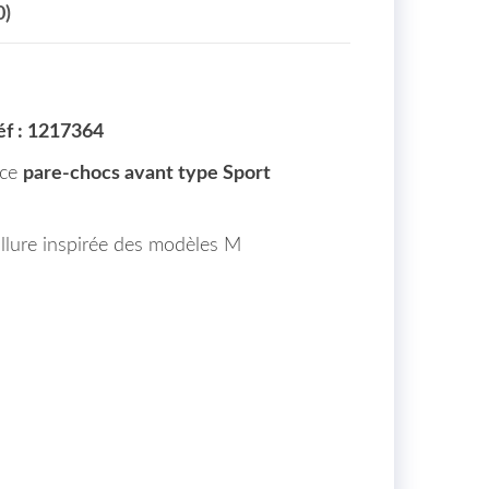
0)
éf : 1217364
 ce
pare-chocs avant type Sport
allure inspirée des modèles M