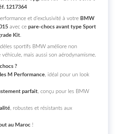
éf. 1217364
rformance et d’exclusivité à votre
BMW
2015
avec ce
pare-chocs avant type Sport
rade Kit
.
odèles sportifs BMW améliore non
e véhicule, mais aussi son aérodynamisme.
-chocs ?
èles M Performance
, idéal pour un look
justement parfait
, conçu pour les BMW
alité
, robustes et résistants aux
tout au Maroc
!