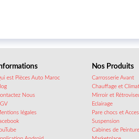
nformations
Nos Produits
ui est Pièces Auto Maroc
Carrosserie Avant
log
Chauffage et Climat
ontactez Nous
Mirroir et Rétrovise
CGV
Eclairage
entions légales
Pare chocs et Acces
acebook
Suspension
ouTube
Cabines de Peintur
pplication Android
Marketplace