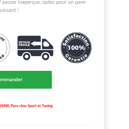
 passer inaperçue, optez pour un pare-
uissant !
Type Sport Performance Version Upgrade Kit Avant BMW
ommander
BMW
,
Pare choc Sport et Tuning