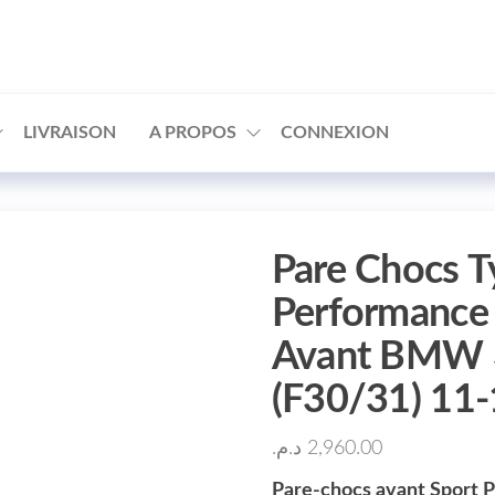
□
LIVRAISON
A PROPOS
CONNEXION
Pare Chocs T
Performance 
Avant BMW 3
(F30/31) 11
د.م.
2,960.00
Pare-chocs avant Sport 