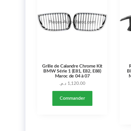
Grille de Calandre Chrome Kit
BMW Série 1 (E81, E82, E88)
B
Maroc de 04 à 07
M
د.م.
1,120.00
Commander