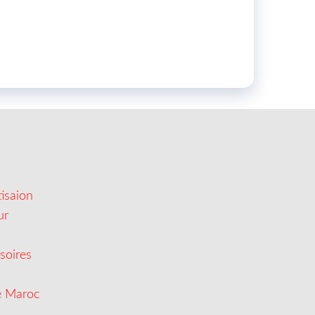
isaion
ur
soires
e Maroc