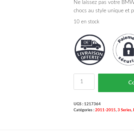
Ne laissez pas votre BMW
chocs au style unique et p
10 en stock
quantité de Pare Chocs 
C
UGS :
1217364
Catégories :
2011-2015
,
3 Series
,