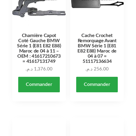
Charnière Capot
Cache Crochet
Coté Gauche BMW
Remorquage Avant
Série 1 (E81 E82 E88)
BMW Série 1 (E81
Maroc de 04 à 11 –
E82 E88) Maroc de
OEM : 41617210673
04 à 07 =
= 41617131749
51117136634
د.م.
1,376.00
د.م.
256.00
Commander
Commander