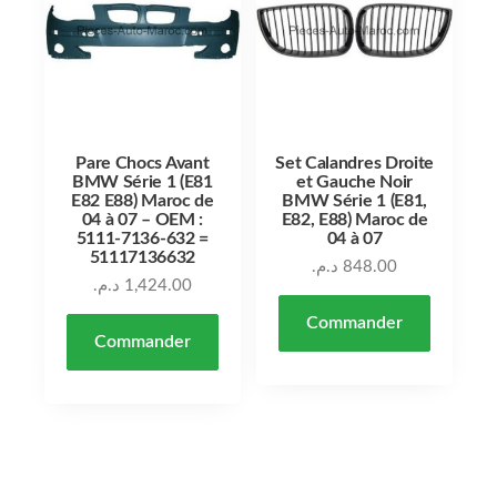
Pare Chocs Avant
Set Calandres Droite
BMW Série 1 (E81
et Gauche Noir
E82 E88) Maroc de
BMW Série 1 (E81,
04 à 07 – OEM :
E82, E88) Maroc de
5111-7136-632 =
04 à 07
51117136632
د.م.
848.00
د.م.
1,424.00
Commander
Commander