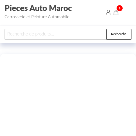
Aller au contenu
Pieces Auto Maroc
0
Carrosserie et Peinture Automobile
Recherche pour :
Recherche