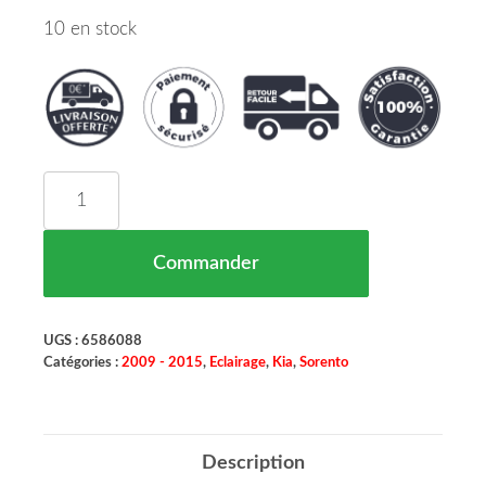
10 en stock
quantité de Phare Antibrouillard Droit H27W/1 K
Commander
UGS :
6586088
Catégories :
2009 - 2015
,
Eclairage
,
Kia
,
Sorento
Description