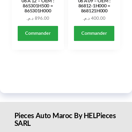
06 À 12 – OEM :
06 À 09 – OEM :
865301H500 =
86812-1H000 =
865301H000
868121H000
د.م.
896.00
د.م.
400.00
Commander
Commander
Pieces Auto Maroc By HELPieces
SARL