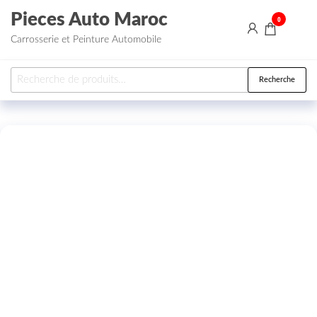
Aller au contenu
Pieces Auto Maroc
0
Carrosserie et Peinture Automobile
Recherche pour :
Recherche