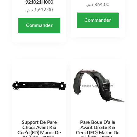
921021H000
د.م.
864.00
د.م.
1,632.00
Commander
Commander
Support De Pare
Pare Boue D’aile
Chocs Avant Kia
Avant Droite Kia
Cee’d (ED) Maroc De
Cee’d (ED) Maroc De