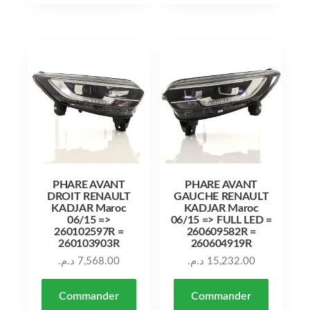
PHARE AVANT
PHARE AVANT
DROIT RENAULT
GAUCHE RENAULT
KADJAR Maroc
KADJAR Maroc
06/15 =>
06/15 => FULL LED =
260102597R =
260609582R =
260103903R
260604919R
د.م.
7,568.00
د.م.
15,232.00
Commander
Commander