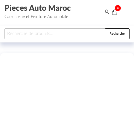
Aller au contenu
Pieces Auto Maroc
0
Carrosserie et Peinture Automobile
Recherche pour :
Recherche