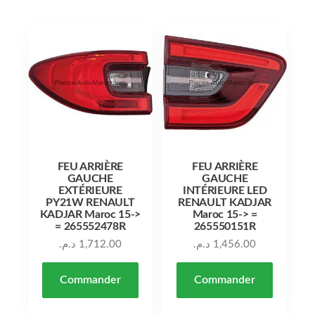
FEU ARRIÈRE
FEU ARRIÈRE
GAUCHE
GAUCHE
EXTÉRIEURE
INTÉRIEURE LED
PY21W RENAULT
RENAULT KADJAR
KADJAR Maroc 15->
Maroc 15-> =
= 265552478R
265550151R
د.م.
1,712.00
د.م.
1,456.00
Commander
Commander