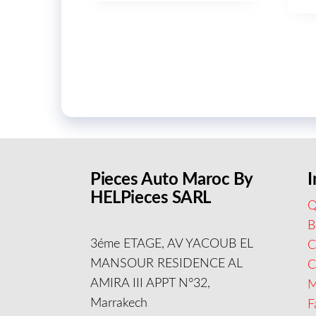
Pieces Auto Maroc By
I
HELPieces SARL
Q
B
3éme ETAGE, AV YACOUB EL
C
MANSOUR RESIDENCE AL
AMIRA III APPT N°32,
M
Marrakech
F