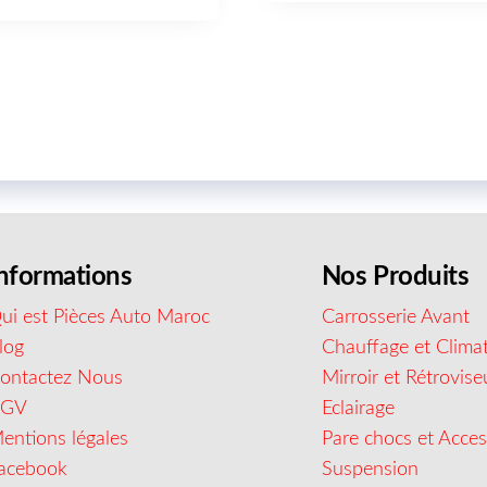
nformations
Nos Produits
ui est Pièces Auto Maroc
Carrosserie Avant
log
Chauffage et Climat
ontactez Nous
Mirroir et Rétrovise
CGV
Eclairage
entions légales
Pare chocs et Acces
acebook
Suspension