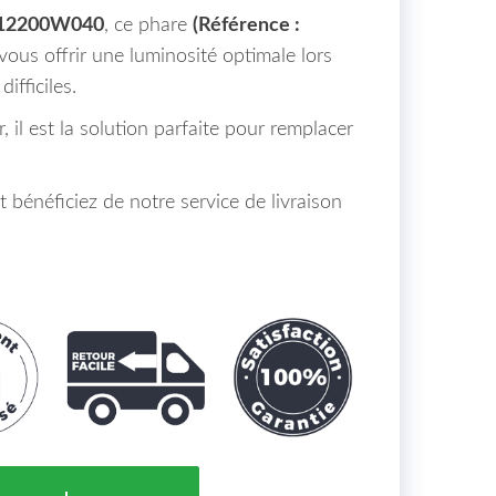
812200W040
, ce phare
(Référence :
ous offrir une luminosité optimale lors
ifficiles.
r, il est la solution parfaite pour remplacer
énéficiez de notre service de livraison
rouillard Gauche H11 Toyota 4 Runner Maroc (N18) de 0