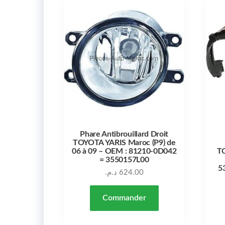
Phare Antibrouillard Droit
TOYOTA YARIS Maroc (P9) de
06 à 09 – OEM : 81210-0D042
TO
= 3550157L00
5
د.م.
624.00
Commander