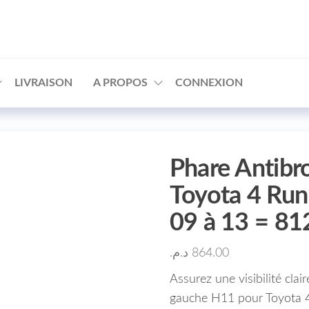
□
LIVRAISON
A PROPOS
CONNEXION
Phare Antibr
Toyota 4 Run
09 à 13 = 
د.م.
864.00
Assurez une visibilité clai
gauche H11 pour Toyota 