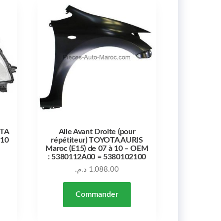
OTA
Aile Avant Droite (pour
 10
répétiteur) TOYOTA AURIS
Maroc (E15) de 07 à 10 – OEM
: 5380112A00 = 5380102100
د.م.
1,088.00
Commander