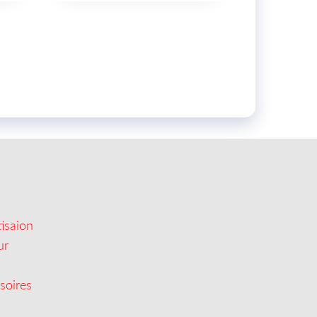
isaion
ur
soires