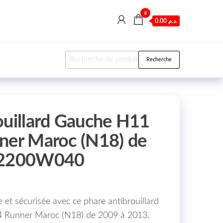
0
0.00 د.م.
Recherche pour :
Recherche
ouillard Gauche H11
ner Maroc (N18) de
812200W040
re et sécurisée avec ce phare antibrouillard
4 Runner Maroc (N18) de 2009 à 2013.