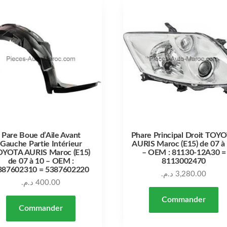
Pare Boue d’Aile Avant
Phare Principal Droit TOY
Gauche Partie Intérieur
AURIS Maroc (E15) de 07 à
YOTA AURIS Maroc (E15)
– OEM : 81130-12A30 =
de 07 à 10 – OEM :
8113002470
387602310 = 5387602220
د.م.
3,280.00
د.م.
400.00
Commander
Commander