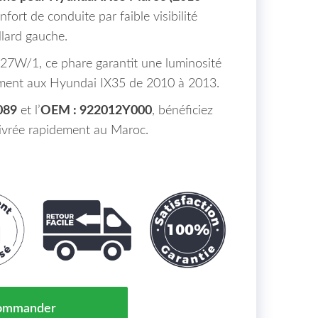
fort de conduite par faible visibilité
llard gauche.
27W/1, ce phare garantit une luminosité
tement aux Hyundai IX35 de 2010 à 2013.
089
et l’
OEM : 922012Y000
, bénéficiez
livrée rapidement au Maroc.
brouillard Gauche H27W-1 HYUNDAI IX35 Maroc de 2010
ommander