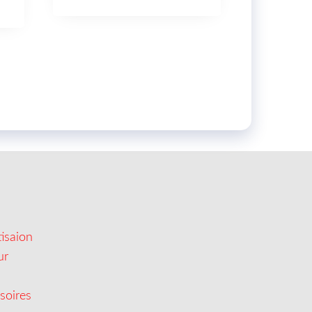
isaion
ur
soires