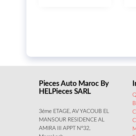
Pieces Auto Maroc By
I
HELPieces SARL
Q
B
3éme ETAGE, AV YACOUB EL
C
MANSOUR RESIDENCE AL
AMIRA III APPT N°32,
M