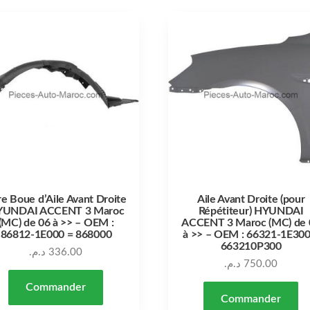
re Boue d’Aile Avant Droite
Aile Avant Droite (pour
YUNDAI ACCENT 3 Maroc
Répétiteur) HYUNDAI
(MC) de 06 à >> – OEM :
ACCENT 3 Maroc (MC) de 
86812-1E000 = 868000
à >> – OEM : 66321-1E300
663210P300
د.م.
336.00
د.م.
750.00
Commander
Commander