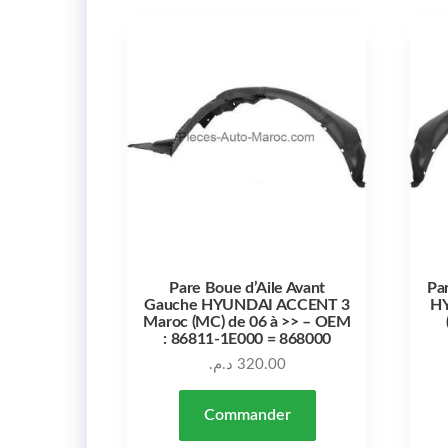
Pare Boue d’Aile Avant
Pa
Gauche HYUNDAI ACCENT 3
H
Maroc (MC) de 06 à >> – OEM
: 86811-1E000 = 868000
د.م.
320.00
Commander