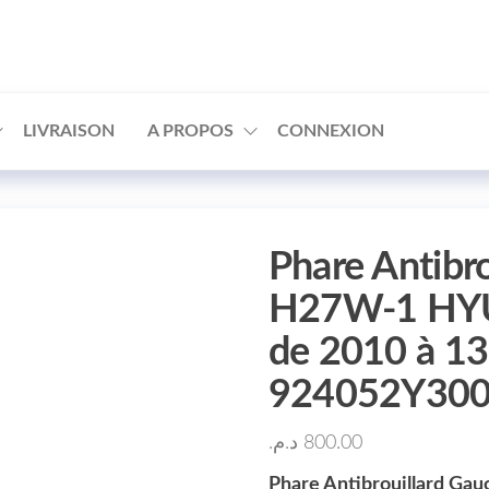
□
LIVRAISON
A PROPOS
CONNEXION
Phare Antibr
H27W-1 HYU
de 2010 à 13
924052Y300
د.م.
800.00
Phare Antibrouillard Ga