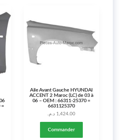
Aile Avant Gauche HYUNDAI
ACCENT 2 Maroc (LC) de 03 à
06
06 – OEM : 66311-25370 =
 =
6631125370
د.م.
1,424.00
Commander