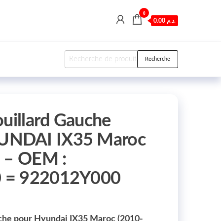
0
0.00 د.م.
Recherche pour :
Recherche
ouillard Gauche
NDAI IX35 Maroc
 – OEM :
 = 922012Y000
uche pour Hyundai IX35 Maroc (2010-