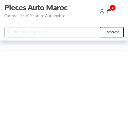
Aller au contenu
Pieces Auto Maroc
0
Carrosserie et Peinture Automobile
Recherche pour :
Recherche