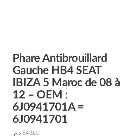
Phare Antibrouillard
Gauche HB4 SEAT
IBIZA 5 Maroc de 08 à
12 – OEM :
6J0941701A =
6J0941701
د.م.
640.00