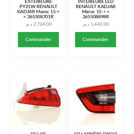
EXTÉRIEURE
INTÉRIEURE LED
PY21W RENAULT
RENAULT KADJAR
KADJAR Maroc 15->
Maroc 15-> =
= 265508701R
265508898R
د.م.
2,704.00
د.م.
1,440.00
Commander
Commander