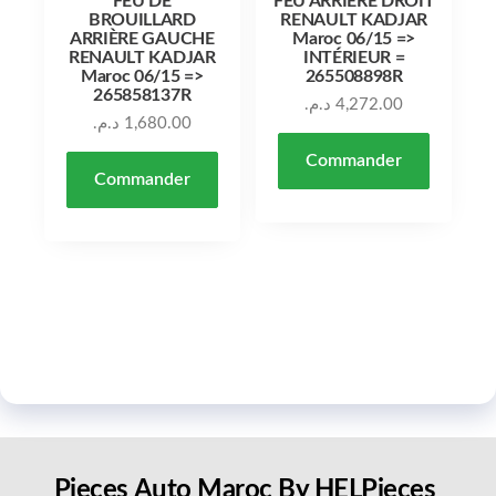
FEU DE
FEU ARRIÈRE DROIT
BROUILLARD
RENAULT KADJAR
ARRIÈRE GAUCHE
Maroc 06/15 =>
RENAULT KADJAR
INTÉRIEUR =
Maroc 06/15 =>
265508898R
265858137R
د.م.
4,272.00
د.م.
1,680.00
Commander
Commander
Pieces Auto Maroc By HELPieces