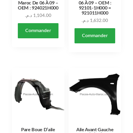
Maroc De 06 À 09 –
06 À 09 – OEM :
OEM : 924021H000
92101-1H000 =
921011H000
د.م.
1,104.00
د.م.
1,632.00
Commander
Commander
Pare Boue D’aile
Aile Avant Gauche