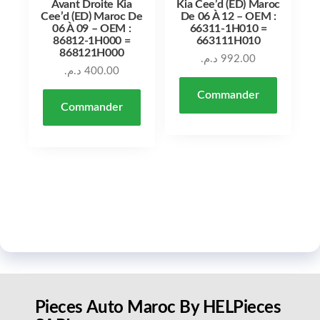
Avant Droite Kia
Kia Cee’d (ED) Maroc
Cee’d (ED) Maroc De
De 06 À 12 – OEM :
06 À 09 – OEM :
66311-1H010 =
86812-1H000 =
663111H010
868121H000
د.م.
992.00
د.م.
400.00
Commander
Commander
Pieces Auto Maroc By HELPieces