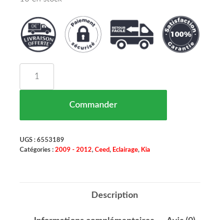
quantité de Phare Antibrouillard Gauche Kia Cee
Commander
UGS :
6553189
Catégories :
2009 - 2012
,
Ceed
,
Eclairage
,
Kia
Description