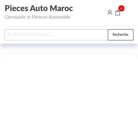
Aller au contenu
Pieces Auto Maroc
0
Carrosserie et Peinture Automobile
Recherche pour :
Recherche